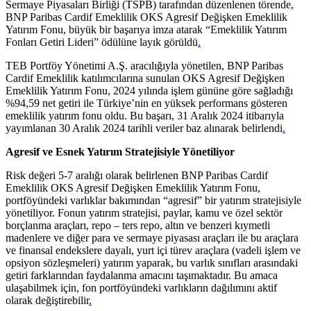
Sermaye Piyasaları Birliği (TSPB) tarafından düzenlenen törende,
BNP Paribas Cardif Emeklilik OKS Agresif Değişken Emeklilik
Yatırım Fonu, büyük bir başarıya imza atarak “Emeklilik Yatırım
Fonları Getiri Lideri” ödülüne layık görüldü
.
TEB Portföy Yönetimi A.Ş. aracılığıyla yönetilen, BNP Paribas
Cardif Emeklilik katılımcılarına sunulan OKS Agresif Değişken
Emeklilik Yatırım Fonu, 2024 yılında işlem gününe göre sağladığı
%94,59 net getiri ile Türkiye’nin en yüksek performans gösteren
emeklilik yatırım fonu oldu. Bu başarı, 31 Aralık 2024 itibarıyla
yayımlanan 30 Aralık 2024 tarihli veriler baz alınarak belirlendi
.
Agresif ve Esnek Yatırım Stratejisiyle Yönetiliyor
Risk değeri 5-7 aralığı olarak belirlenen BNP Paribas Cardif
Emeklilik OKS Agresif Değişken Emeklilik Yatırım Fonu,
portföyündeki varlıklar bakımından “agresif” bir yatırım stratejisiyle
yönetiliyor. Fonun yatırım stratejisi, paylar, kamu ve özel sektör
borçlanma araçları, repo – ters repo, altın ve benzeri kıymetli
madenlere ve diğer para ve sermaye piyasası araçları ile bu araçlara
ve finansal endekslere dayalı, yurt içi türev araçlara (vadeli işlem ve
opsiyon sözleşmeleri) yatırım yaparak, bu varlık sınıfları arasındaki
getiri farklarından faydalanma amacını taşımaktadır. Bu amaca
ulaşabilmek için, fon portföyündeki varlıkların dağılımını aktif
olarak değiştirebilir
.