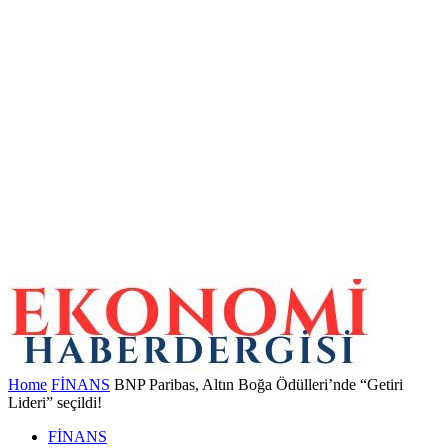
Home
FİNANS
BNP Paribas, Altın Boğa Ödülleri’nde “Getiri
Lideri” seçildi!
FİNANS