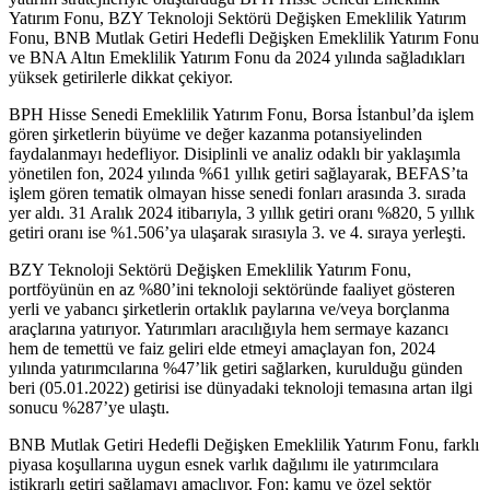
Yatırım Fonu, BZY Teknoloji Sektörü Değişken Emeklilik Yatırım
Fonu, BNB Mutlak Getiri Hedefli Değişken Emeklilik Yatırım Fonu
ve BNA Altın Emeklilik Yatırım Fonu da 2024 yılında sağladıkları
yüksek getirilerle dikkat çekiyor.
BPH Hisse Senedi Emeklilik Yatırım Fonu, Borsa İstanbul’da işlem
gören şirketlerin büyüme ve değer kazanma potansiyelinden
faydalanmayı hedefliyor. Disiplinli ve analiz odaklı bir yaklaşımla
yönetilen fon, 2024 yılında %61 yıllık getiri sağlayarak, BEFAS’ta
işlem gören tematik olmayan hisse senedi fonları arasında 3. sırada
yer aldı. 31 Aralık 2024 itibarıyla, 3 yıllık getiri oranı %820, 5 yıllık
getiri oranı ise %1.506’ya ulaşarak sırasıyla 3. ve 4. sıraya yerleşti.
BZY Teknoloji Sektörü Değişken Emeklilik Yatırım Fonu,
portföyünün en az %80’ini teknoloji sektöründe faaliyet gösteren
yerli ve yabancı şirketlerin ortaklık paylarına ve/veya borçlanma
araçlarına yatırıyor. Yatırımları aracılığıyla hem sermaye kazancı
hem de temettü ve faiz geliri elde etmeyi amaçlayan fon, 2024
yılında yatırımcılarına %47’lik getiri sağlarken, kurulduğu günden
beri (05.01.2022) getirisi ise dünyadaki teknoloji temasına artan ilgi
sonucu %287’ye ulaştı.
BNB Mutlak Getiri Hedefli Değişken Emeklilik Yatırım Fonu, farklı
piyasa koşullarına uygun esnek varlık dağılımı ile yatırımcılara
istikrarlı getiri sağlamayı amaçlıyor. Fon; kamu ve özel sektör