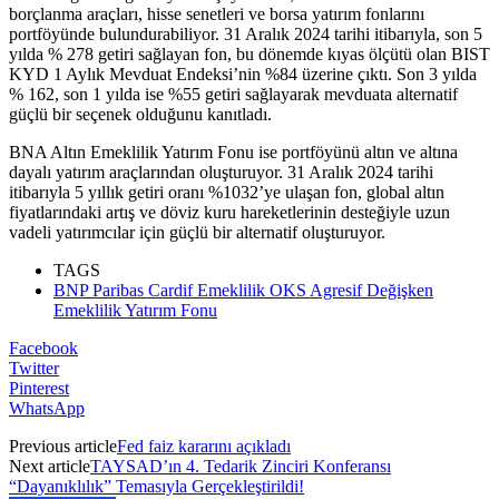
borçlanma araçları, hisse senetleri ve borsa yatırım fonlarını
portföyünde bulundurabiliyor. 31 Aralık 2024 tarihi itibarıyla, son 5
yılda % 278 getiri sağlayan fon, bu dönemde kıyas ölçütü olan BIST
KYD 1 Aylık Mevduat Endeksi’nin %84 üzerine çıktı. Son 3 yılda
% 162, son 1 yılda ise %55 getiri sağlayarak mevduata alternatif
güçlü bir seçenek olduğunu kanıtladı.
BNA Altın Emeklilik Yatırım Fonu ise portföyünü altın ve altına
dayalı yatırım araçlarından oluşturuyor. 31 Aralık 2024 tarihi
itibarıyla 5 yıllık getiri oranı %1032’ye ulaşan fon, global altın
fiyatlarındaki artış ve döviz kuru hareketlerinin desteğiyle uzun
vadeli yatırımcılar için güçlü bir alternatif oluşturuyor.
TAGS
BNP Paribas Cardif Emeklilik OKS Agresif Değişken
Emeklilik Yatırım Fonu
Facebook
Twitter
Pinterest
WhatsApp
Previous article
Fed faiz kararını açıkladı
Next article
TAYSAD’ın 4. Tedarik Zinciri Konferansı
“Dayanıklılık” Temasıyla Gerçekleştirildi!