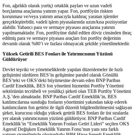
Fon, ağırlıklı olarak yurtiçi ortaklık payları ve uzun vadeli
borçlanma araçlarına yatırım yapar. Fon, portföyün riskten
korunması ve/veya yatırım amacıyla kaldıraç yaratan işlemler
gerçekleştirebilir, vadeli işlem piyasalarında uzun/kısa pozisyonlar
alabilir. Yabancı para ve sermaye piyasası araçlarına yatırım
yapılmamaktadır. Fon, portföyüne dahil edilen döviz cinsinden ihraç
edilmiş para ve sermaye piyasası araçları fon portföy değerinin
devamlı olarak %80’i ve fazlası olmayacak şekilde yönetilmektedir.
Yüksek Getirili BES Fonları ile Yatırımcısının Yüzünü
Güldürüyor
Devlet teşviki ve yönetmeliklerde yapılan düzenlemeler ile hızlı
gelişimini sürdüren BES’in gelişimine paralel olarak Gönüllü
BES’teki ve OKS’deki büyümesine devam eden BNP Paribas
Cardif Emeklilik, BES fon yönetimi hizmetini Portföy Yönetimi
sektörünün tecrübeli ve yenilikçi şirketi olan TEB Portföy Yönetimi
A.Ş.’den almaktadır. BNP Paribas Cardif Emeklilik’in, BES
katılımcılarına sunduğu fonların yönetimini yakından takip ederek
katılımcıların fon getirisi ile ilgili düzenli bilgilendirilmesini sağlayan
şirket, kurucusu olduğu yüksek getirili BES fonları ile üst sıralarda
yer alarak yatırımcısının yüzünü güldürüyor. BNP Paribas Cardif
Emeklilik’in “Emeklilik Yatırım Fonları Getiri Lideri” seçilen OKS
Agresif Değişken Emeklilik Yatırım Fonu’nun yanı sıra farklı
yatırım stratejileriyle oluşturduğu BPH Hisse Senedi Emeklilik