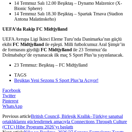
14 Temmuz Salı 12.00 Beşiktaş – Dynamo Malzenice (X-
Bionic Sphere)
14 Temmuz Salı 18.30 Beşiktaş – Spartak Trnava (Stadion
Antona Malatinskeho)
UEFA’da Rakip FC Midtjylland
UEFA Avrupa Ligi İkinci Eleme Turu’nda Danimarka’nın güçlü
ekibi
FC Midtjylland
ile eşleşti. Milli futbolcumuz Aral Şimşir’in
de formasını giydiği
FC Midtjylland
ile 23 Temmuz’da
Dolmabahçe’de oynanacak ilk maç S Sport Plus’ta yayınlanacak.
23 Temmuz: Beşiktaş – FC Midtjylland
TAGS
Beşiktaş Yeni Sezonu S Sport Plus’ta Açıyor!
Facebook
Twitter
Pinterest
WhatsApp
Previous article
British Council, Birleşik Krallık–Türkiye sanatsal
ortaklıklarını güçlendirmek amacıyla Connections Through Culture
(CTC) Hibe Programı 2026’yı başlattı