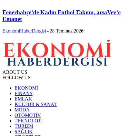
Fenerbahçe’de Kadın Futbol Takımı, arsaVev’e
Emanet
EkonomiHaberDergisi
-
28 Temmuz 2026
ABOUT US
FOLLOW US
EKONOMİ
FİNANS
EMLAK
KÜLTÜR & SANAT
MODA
OTOMOTİV
TEKNOLOJİ
TURİZM
SAĞLIK