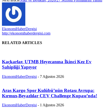
Next article
Nike ve Beşiktaş, 2026/27 Sezonu Formalarını Tanıttı
EkonomiHaberDergisi
http://ekonomihaberdergisi.com
RELATED ARTICLES
Kaçkarlar, UTMB Heyecanına İkinci Kez Ev
Sahipliği Yapıyor
EkonomiHaberDergisi
-
7 Ağustos 2026
Aras Kargo Spor Kulübü’nün Rotası Avrupa:
Kırmızı-Beyazlılar CEV Challenge Kupası’nda!
EkonomiHaberDergisi
-
1 Ağustos 2026