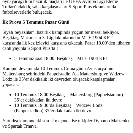
oynayacağı tüm hazırlık maçları ile UEFA Avrupa Ligi Eleme
Turları’ndaki iç saha karşılaşmaları S Sport Plus ekranlarında
futbolseverlerle buluşacak.
İlk Prova 5 Temmuz Pazar Günü
Siyah-beyazlılar’ı hazırlık kampında yoğun bir mesai bekliyor.
Beşiktaş, Macaristan 3. Lig takımlarından MTE 1904 KFT
karşısında ilk kez izleyici karşısına çıkacak. Pazar 18.00’den itibaren
canlı yayınla S Sport Plus’ta !
5 Temmuz saat 18:00: Beşiktaş – MTE 1904 KFT
Kampın devamında 10 Temmuz Cuma günü Avusturya’nın
Mattersburg şehrindeki Pappelstadion’da Mattersburg ve Widzew
Lodz ile 35’er dakikalık iki devreden oluşacak karşılaşmalar
yapacak.
10 Temmuz 18.00 Beşiktaş – Mattersburg (Pappelstadion)
35’er dakikadan iki devre
10 Temmuz 19.30’da Beşiktaş – Widzew Lodz
(Pappelstadion) 35’er dakikadan iki devre
Yurt dışı kampındaki son 2 maçında ise rakipler Dynamo Malzenice
ve Spartak Trnava.