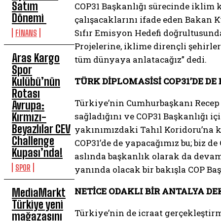
Satım
COP31 Başkanlığı sürecinde iklim 
Dönemi
çalışacaklarını ifade eden Bakan K
Sıfır Emisyon Hedefi doğrultusunda
FİNANS
Projelerine, iklime dirençli şehir
Aras Kargo
tüm dünyaya anlatacağız” dedi.
Spor
Kulübü’nün
TÜRK DİPLOMASİSİ COP31’DE DE
Rotası
Türkiye’nin Cumhurbaşkanı Recep T
Avrupa:
Kırmızı-
sağladığını ve COP31 Başkanlığı iç
Beyazlılar CEV
yakınımızdaki Tahıl Koridoru’na k
Challenge
COP31’de de yapacağımız bu; biz d
Kupası’nda!
aslında başkanlık olarak da devam 
SPOR
yanında olacak bir bakışla COP Baş
NETİCE ODAKLI BİR ANTALYA D
MediaMarkt
Türkiye yeni
Türkiye’nin de icraat gerçekleşti
mağazasını