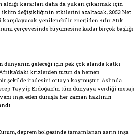
 aldığı kararları daha da yukarı çıkarmak için
iklim değişikliğinin etkilerini azaltacak, 2053 Net
karşılayacak yenilenebilir enerjiden Sıfır Atık
avramı çerçevesinde büyümesine kadar birçok başlığı
n dünyanın geleceği için pek çok alanda katkı
 “Afrika’daki krizlerden tutun da hemen
r şekilde iradesini ortaya koymuştur. Aslında
Recep Tayyip Erdoğan’ın tüm dünyaya verdiği mesajı
güveni inşa eden duruşla her zaman haklının
andı.
n Kurum, deprem bölgesinde tamamlanan asrın inşa