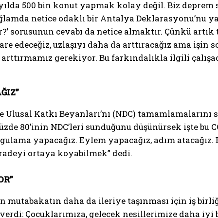
2 yılda 500 bin konut yapmak kolay değil. Biz deprem
ağlamda netice odaklı bir Antalya Deklarasyonu’nu 
dir?’ sorusunun cevabı da netice almaktır. Çünkü artı
işare edeceğiz, uzlaşıyı daha da arttıracağız ama işi
 arttırmamız gerekiyor. Bu farkındalıkla ilgili çalış
ĞIZ”
e Ulusal Katkı Beyanları’nı (NDC) tamamlamalarını s
zde 80’inin NDC’leri sunduğunu düşünürsek işte bu CO
ygulama yapacağız. Eylem yapacağız, adım atacağız.
 iradeyi ortaya koyabilmek” dedi.
OR”
mutabakatın daha da ileriye taşınması için iş birliği
verdi: Çocuklarımıza, gelecek nesillerimize daha iyi