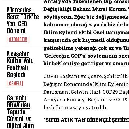
Antalya’da düzenlenen Diplomasi 
Değişikliği Bakanı Murat Kurum, 
Mercedes-
Benz Türk’te
söylüyoruz. Eğer biz değişmezsek 
Yeni CEO
kahraman olacağız ya da biz de bu
Dönemi
İklim Eylemi Ekibi Özel Danışman
OTOMOTİV
karşısında çok kıymetli olduğunu 
getirebilme yeteneği çok az ve Tü
Nevşehir
‘Geleceğin COP’u’ söyleminin önem
Kültür Yolu
bir beklentiye getiriyor ve umarı
Festivali
Başladı
COP31 Başkanı ve Çevre, Şehircilik
GENEL1
Değişim Döneminde İklim Eyleminin
Danışmanı Selwin Hart, COP29 Başk
Garanti
Anayasa Konseyi Başkanı ve COP21 
BBVA’dan
hedefler masaya yatırıldı.
Tapuda
Güvenli ve
“SIFIR ATIK’TAN DİRENÇLİ ŞEH
Dijital Alım