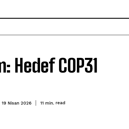
: Hedef COP31
read
11
min.
19 Nisan 2026