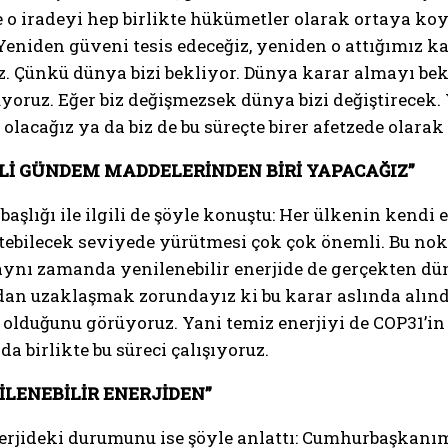
ve o iradeyi hep birlikte hükümetler olarak ortaya koy
eniden güveni tesis edeceğiz, yeniden o attığımız ka
ğiz. Çünkü dünya bizi bekliyor. Dünya karar almayı b
yoruz. Eğer biz değişmezsek dünya bizi değiştirecek. 
lacağız ya da biz de bu süreçte birer afetzede olarak 
MLİ GÜNDEM MADDELERİNDEN BİRİ YAPACAĞIZ”
başlığı ile ilgili de şöyle konuştu: Her ülkenin kendi
yetebilecek seviyede yürütmesi çok çok önemli. Bu n
 aynı zamanda yenilenebilir enerjide de gerçekten dü
ardan uzaklaşmak zorundayız ki bu karar aslında alın
at olduğunu görüyoruz. Yani temiz enerjiyi de COP31’
a birlikte bu süreci çalışıyoruz.
İLENEBİLİR ENERJİDEN”
erjideki durumunu ise şöyle anlattı: Cumhurbaşkanım