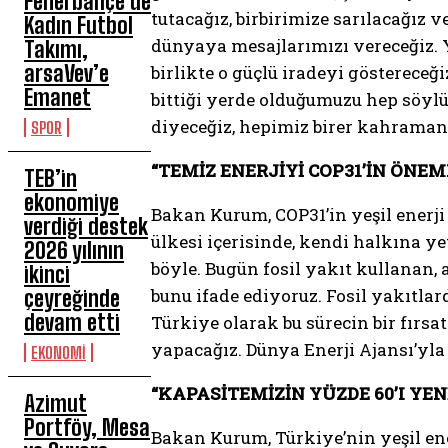
Fenerbahçe’de
tutacağız, birbirimize sarılacağız 
Kadın Futbol
dünyaya mesajlarımızı vereceğiz. Y
Takımı,
arsaVev’e
birlikte o güçlü iradeyi gösterece
Emanet
bittiği yerde olduğumuzu hep söylü
diyeceğiz, hepimiz birer kahraman o
SPOR
“TEMİZ ENERJİYİ COP31’İN ÖNE
TEB’in
ekonomiye
Bakan Kurum, COP31’in yeşil enerji 
verdiği destek
ülkesi içerisinde, kendi halkına 
2026 yılının
böyle. Bugün fosil yakıt kullanan,
ikinci
bunu ifade ediyoruz. Fosil yakıtl
çeyreğinde
devam etti
Türkiye olarak bu sürecin bir fırs
yapacağız. Dünya Enerji Ajansı’yla d
EKONOMİ
“KAPASİTEMİZİN YÜZDE 60’I YEN
Azimut
Portföy, Mesa
Bakan Kurum, Türkiye’nin yeşil en