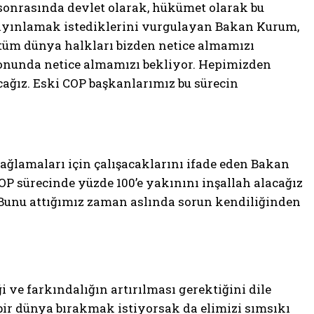
 sonrasında devlet olarak, hükümet olarak bu
yayınlamak istediklerini vurgulayan Bakan Kurum,
k tüm dünya halkları bizden netice almamızı
n sonunda netice almamızı bekliyor. Hepimizden
acağız. Eski COP başkanlarımız bu sürecin
ağlamaları için çalışacaklarını ifade eden Bakan
P sürecinde yüzde 100’e yakınını inşallah alacağız
 Bunu attığımız zaman aslında sorun kendiliğinden
 ve farkındalığın artırılması gerektiğini dile
 bir dünya bırakmak istiyorsak da elimizi sımsıkı