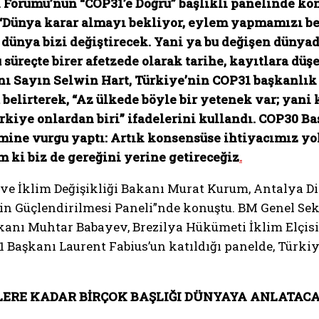
Forumu’nun “COP31’e Doğru” başlıklı panelinde kon
“Dünya karar almayı bekliyor, eylem yapmamızı bek
dünya bizi değiştirecek. Yani ya bu değişen dünyada
 süreçte birer afetzede olarak tarihe, kayıtlara dü
ı Sayın Selwin Hart, Türkiye’nin COP31 başkanlık s
belirterek, “Az ülkede böyle bir yetenek var; yani k
rkiye onlardan biri” ifadelerini kullandı. COP30 B
ine vurgu yaptı: Artık konsensüse ihtiyacımız yok 
m ki biz de gereğini yerine getireceğiz
.
 ve İklim Değişikliği Bakanı Murat Kurum, Antalya D
 Güçlendirilmesi Paneli”nde konuştu. BM Genel Sekr
anı Muhtar Babayev, Brezilya Hükümeti İklim Elçis
Başkanı Laurent Fabius’un katıldığı panelde, Türkiy
İRLERE KADAR BİRÇOK BAŞLIĞI DÜNYAYA ANLATACA