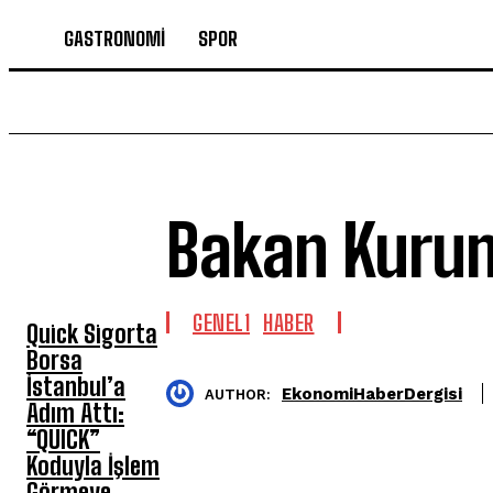
GASTRONOMİ
SPOR
Bakan Kurum
SON HABERLER
GENEL1
HABER
Quick Sigorta
Borsa
İstanbul’a
EkonomiHaberDergisi
AUTHOR:
Adım Attı:
“QUICK”
Koduyla İşlem
Görmeye