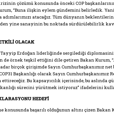
krizinin çözümü konusunda önceki COP başkanlarının
urum, “Buna ilişkin eylem gündemini belirledik. Yani 
 adımlarımızı atacağız. Tüm dünyanın beklentilerini 
lerden yine sanayinin bu noktada sürdürülebilirlik k
 ETKİLİ OLACAK
ayyip Erdoğan liderliğinde sergilediği diplomasini
in de örnek teşkil ettiğini dile getiren Bakan Kurum,
adar birçok girişimde Sayın Cumhurbaşkanımız net bi
e COP31 Başkanlığı olarak Sayın Cumhurbaşkanımız 
ettireceğiz. Bu kapsayıcılık içerisinde, bu aslında 
kanlığı sürecini yürütmek istiyoruz” ifadelerini kull
EKLARASYONU HEDEFİ
rme konusunda başarılı olduğunun altını çizen Baka