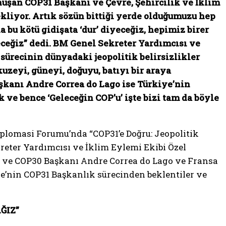
uşan COP31 Başkanı ve Çevre, Şehircilik ve İklim
liyor. Artık sözün bittiği yerde olduğumuzu hep
 bu kötü gidişata ‘dur’ diyeceğiz, hepimiz birer
şeceğiz” dedi. BM Genel Sekreter Yardımcısı ve
ürecinin dünyadaki jeopolitik belirsizlikler
uzeyi, güneyi, doğuyu, batıyı bir araya
aşkanı Andre Correa do Lago ise Türkiye’nin
ve bence ‘Geleceğin COP’u’ işte bizi tam da böyle
iplomasi Forumu’nda “COP31’e Doğru: Jeopolitik
eter Yardımcısı ve İklim Eylemi Ekibi Özel
i ve COP30 Başkanı Andre Correa do Lago ve Fransa
e’nin COP31 Başkanlık sürecinden beklentiler ve
ĞIZ”