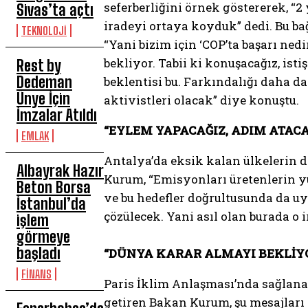
seferberliğini örnek göstererek, “
Sivas’ta açtı
iradeyi ortaya koyduk” dedi. Bu b
TEKNOLOJİ
“Yani bizim için ‘COP’ta başarı ne
bekliyor. Tabii ki konuşacağız, ist
Rest by
Dedeman
beklentisi bu. Farkındalığı daha da
Ünye İçin
aktivistleri olacak” diye konuştu.
İmzalar Atıldı
“EYLEM YAPACAĞIZ, ADIM ATACA
EMLAK
Antalya’da eksik kalan ülkelerin d
Albayrak Hazır
Kurum, “Emisyonları üretenlerin yü
Beton Borsa
ve bu hedefler doğrultusunda da u
İstanbul’da
çözülecek. Yani asıl olan burada o
işlem
görmeye
başladı
“DÜNYA KARAR ALMAYI BEKLİY
FİNANS
Paris İklim Anlaşması’nda sağlanan 
getiren Bakan Kurum, şu mesajları 