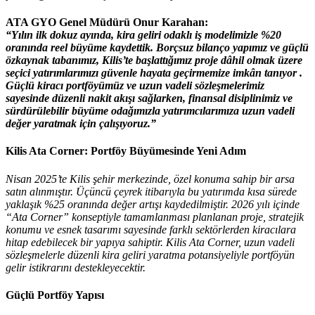
ATA GYO Genel Müdürü Onur Karahan
:
“Yılın ilk dokuz ayında, kira geliri odaklı iş modelimizle
%20
oranında reel büyüme
kaydettik. Borçsuz bilanço yapımız ve güçlü
özkaynak tabanımız, Kilis’te başlattığımız proje dâhil olmak üzere
seçici yatırımlarımızı güvenle hayata geçirmemize imkân tanıyor .
Güçlü kiracı portföyümüz ve uzun vadeli sözleşmelerimiz
sayesinde düzenli nakit akışı sağlarken, finansal disiplinimiz ve
sürdürülebilir büyüme odağımızla yatırımcılarımıza uzun vadeli
değer yaratmak için çalışıyoruz.”
Kilis Ata Corner: Portföy Büyümesinde Yeni Adım
Nisan 2025’te Kilis şehir merkezinde, özel konuma sahip bir arsa
satın alınmıştır. Üçüncü çeyrek itibarıyla bu yatırımda kısa sürede
yaklaşık %25 oranında değer artışı kaydedilmiştir. 2026 yılı içinde
“Ata Corner” konseptiyle tamamlanması planlanan proje, stratejik
konumu ve esnek tasarımı sayesinde farklı sektörlerden kiracılara
hitap edebilecek bir yapıya sahiptir. Kilis Ata Corner, uzun vadeli
sözleşmelerle düzenli kira geliri yaratma potansiyeliyle portföyün
gelir istikrarını destekleyecektir.
Güçlü Portföy Yapısı