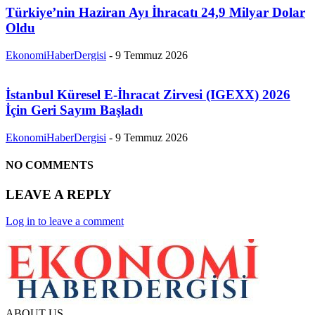
Türkiye’nin Haziran Ayı İhracatı 24,9 Milyar Dolar
Oldu
EkonomiHaberDergisi
-
9 Temmuz 2026
İstanbul Küresel E-İhracat Zirvesi (IGEXX) 2026
İçin Geri Sayım Başladı
EkonomiHaberDergisi
-
9 Temmuz 2026
NO COMMENTS
LEAVE A REPLY
Log in to leave a comment
ABOUT US