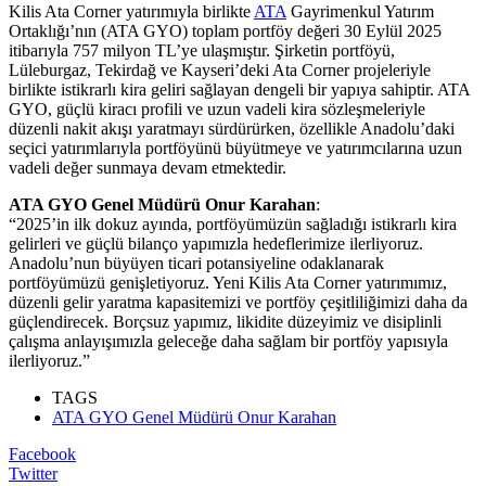
Kilis Ata Corner yatırımıyla birlikte
ATA
Gayrimenkul Yatırım
Ortaklığı’nın (ATA GYO) toplam portföy değeri 30 Eylül 2025
itibarıyla 757 milyon TL’ye ulaşmıştır. Şirketin portföyü,
Lüleburgaz, Tekirdağ ve Kayseri’deki Ata Corner projeleriyle
birlikte istikrarlı kira geliri sağlayan dengeli bir yapıya sahiptir. ATA
GYO, güçlü kiracı profili ve uzun vadeli kira sözleşmeleriyle
düzenli nakit akışı yaratmayı sürdürürken, özellikle Anadolu’daki
seçici yatırımlarıyla portföyünü büyütmeye ve yatırımcılarına uzun
vadeli değer sunmaya devam etmektedir.
ATA GYO Genel Müdürü Onur Karahan
:
“2025’in ilk dokuz ayında, portföyümüzün sağladığı istikrarlı kira
gelirleri ve güçlü bilanço yapımızla hedeflerimize ilerliyoruz.
Anadolu’nun büyüyen ticari potansiyeline odaklanarak
portföyümüzü genişletiyoruz. Yeni Kilis Ata Corner yatırımımız,
düzenli gelir yaratma kapasitemizi ve portföy çeşitliliğimizi daha da
güçlendirecek. Borçsuz yapımız, likidite düzeyimiz ve disiplinli
çalışma anlayışımızla geleceğe daha sağlam bir portföy yapısıyla
ilerliyoruz.”
TAGS
ATA GYO Genel Müdürü Onur Karahan
Facebook
Twitter