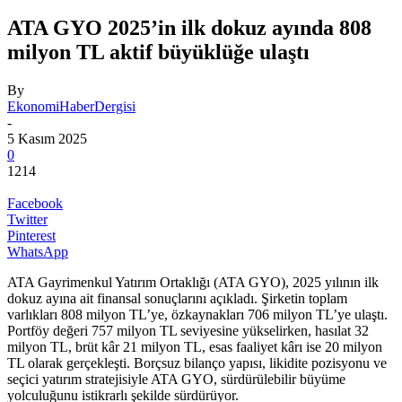
ATA GYO 2025’in ilk dokuz ayında 808
milyon TL aktif büyüklüğe ulaştı
By
EkonomiHaberDergisi
-
5 Kasım 2025
0
1214
Facebook
Twitter
Pinterest
WhatsApp
ATA Gayrimenkul Yatırım Ortaklığı (ATA GYO), 2025 yılının ilk
dokuz ayına ait finansal sonuçlarını açıkladı. Şirketin toplam
varlıkları 808 milyon TL’ye, özkaynakları 706 milyon TL’ye ulaştı.
Portföy değeri 757 milyon TL seviyesine yükselirken, hasılat 32
milyon TL, brüt kâr 21 milyon TL, esas faaliyet kârı ise 20 milyon
TL olarak gerçekleşti. Borçsuz bilanço yapısı, likidite pozisyonu ve
seçici yatırım stratejisiyle ATA GYO, sürdürülebilir büyüme
yolculuğunu istikrarlı şekilde sürdürüyor.