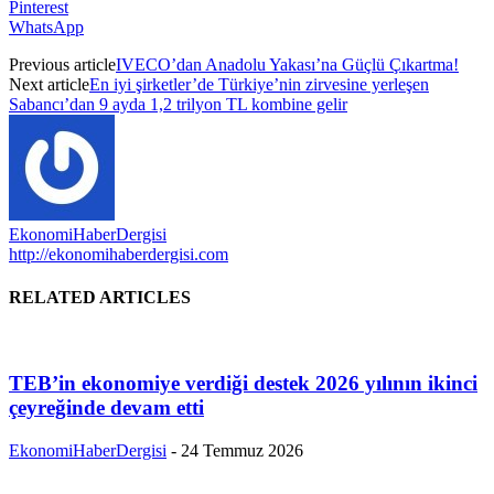
Pinterest
WhatsApp
Previous article
IVECO’dan Anadolu Yakası’na Güçlü Çıkartma!
Next article
En iyi şirketler’de Türkiye’nin zirvesine yerleşen
Sabancı’dan 9 ayda 1,2 trilyon TL kombine gelir
EkonomiHaberDergisi
http://ekonomihaberdergisi.com
RELATED ARTICLES
TEB’in ekonomiye verdiği destek 2026 yılının ikinci
çeyreğinde devam etti
EkonomiHaberDergisi
-
24 Temmuz 2026