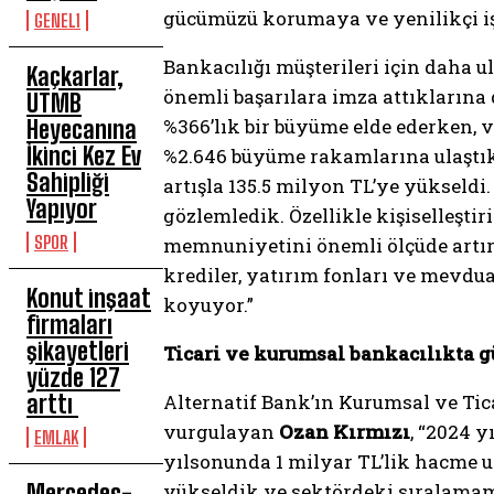
gücümüzü korumaya ve yenilikçi i
GENEL1
Bankacılığı müşterileri için daha ul
Kaçkarlar,
önemli başarılara imza attıklarına 
UTMB
%366’lık bir büyüme elde ederken, 
Heyecanına
İkinci Kez Ev
%2.646 büyüme rakamlarına ulaştı
Sahipliği
artışla 135.5 milyon TL’ye yükseldi
Yapıyor
gözlemledik. Özellikle kişiselleşti
SPOR
memnuniyetini önemli ölçüde artırdı
krediler, yatırım fonları ve mevdua
Konut inşaat
koyuyor.”
firmaları
şikayetleri
Ticari ve kurumsal bankacılıkta 
yüzde 127
arttı
Alternatif Bank’ın Kurumsal ve Tic
vurgulayan
Ozan Kırmızı
, “2024 
EMLAK
yılsonunda 1 milyar TL’lik hacme u
Mercedes-
yükseldik ve sektördeki sıralamamı