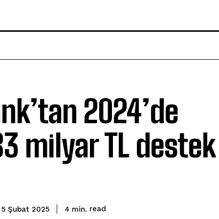
ank’tan 2024’de
3 milyar TL destek
read
4
min.
5 Şubat 2025