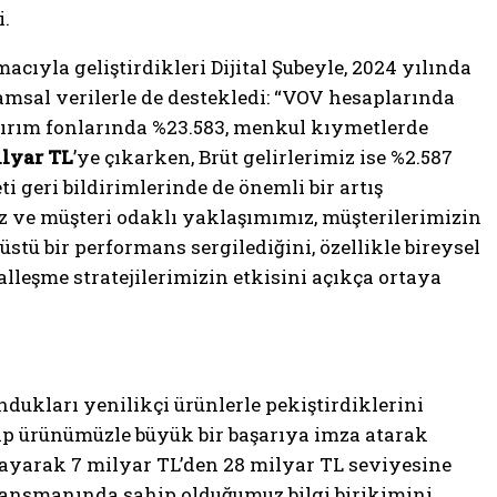
.
macıyla geliştirdikleri Dijital Şubeyle, 2024 yılında
kamsal verilerle de destekledi: “VOV hesaplarında
atırım fonlarında %23.583, menkul kıymetlerde
ilyar TL
’ye çıkarken, Brüt gelirlerimiz ise %2.587
i geri bildirimlerinde de önemli bir artış
miz ve müşteri odaklı yaklaşımımız, müşterilerimizin
stü bir performans sergilediğini, özellikle bireysel
lleşme stratejilerimizin etkisini açıkça ortaya
dukları yenilikçi ürünlerle pekiştirdiklerini
ap ürünümüzle büyük bir başarıya imza atarak
layarak 7 milyar TL’den 28 milyar TL seviyesine
inansmanında sahip olduğumuz bilgi birikimini,