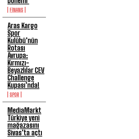
Dönemi
FİNANS
Aras Kargo
Spor
Kulübü’nün
Rotası
Avrupa:
Kırmızı-
Beyazlılar CEV
Challenge
Kupası’nda!
SPOR
MediaMarkt
Türkiye yeni
mağazasını
Sivas’ta açtı