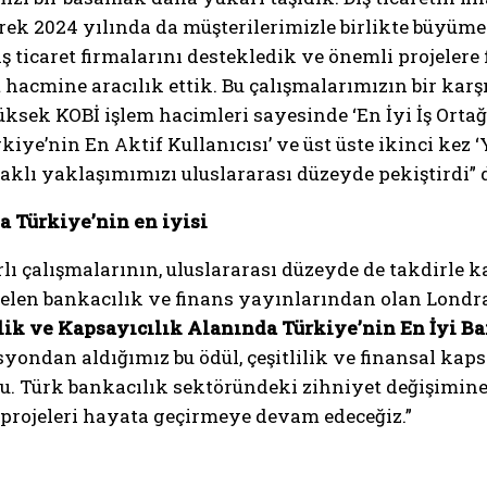
rek 2024 yılında da müşterilerimizle birlikte büyüm
ş ticaret firmalarını destekledik ve önemli projeler
t hacmine aracılık ettik. Bu çalışmalarımızın bir karşı
sek KOBİ işlem hacimleri sayesinde ‘En İyi İş Ortağ
iye’nin En Aktif Kullanıcısı’ ve üst üste ikinci kez ‘Y
daklı yaklaşımımızı uluslararası düzeyde pekiştirdi” 
a Türkiye’nin en iyisi
ı çalışmalarının, uluslararası düzeyde de takdirle ka
gelen bankacılık ve finans yayınlarından olan Lon
ilik ve Kapsayıcılık Alanında Türkiye’nin En İyi B
syondan aldığımız bu ödül, çeşitlilik ve finansal kap
du. Türk bankacılık sektöründeki zihniyet değişimi
 projeleri hayata geçirmeye devam edeceğiz.”