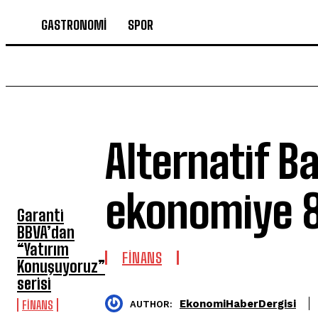
GASTRONOMİ
SPOR
Alternatif B
SON HABERLER
ekonomiye 8
Garanti
BBVA’dan
“Yatırım
FİNANS
Konuşuyoruz”
serisi
EkonomiHaberDergisi
FİNANS
AUTHOR: