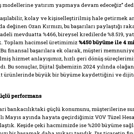
ş modellerine yatırım yapmaya devam edeceğiz” dedi
aşılabilir, kolay ve kişiselleştirilmiş hale getirmek a
da değinen Ozan Kırmızı, bu başarıları paylaştığı ra
vadeli mevduatta %466, bireysel kredilerde %8.519, y
k. Toplam hacimsel üretimimiz
%450 büyüme ile 4 m
. Bu finansal başarılara ek olarak, müşteri memnuniyet
rilmiş hizmet anlayışımız, hızlı geri dönüş süreçleri
. Bu sonuçlar, Dijital Şubemizin 2024 yılında olağanü
t ürünlerinde büyük bir büyüme kaydettiğini ve dijita
güçlü performans
ari bankacılıktaki güçlü konumunu, müşterilerine sun
yılı Mayıs ayında hayata geçirdiğimiz VOV Tüzel Hes
laştık. Keşide çeki hacmimizde ise %200 büyüme sağ
zı bir basamak daha yukarı taşıdık. Dış ticaretin f