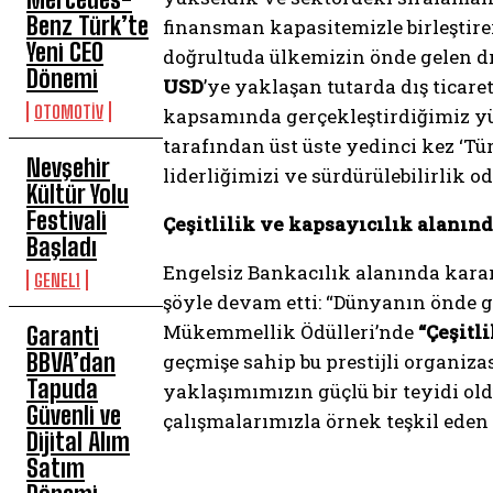
Benz Türk’te
finansman kapasitemizle birleştire
Yeni CEO
doğrultuda ülkemizin önde gelen dı
Dönemi
USD
’ye yaklaşan tutarda dış ticare
OTOMOTİV
kapsamında gerçekleştirdiğimiz yük
tarafından üst üste yedinci kez ‘Türk
Nevşehir
liderliğimizi ve sürdürülebilirlik o
Kültür Yolu
Festivali
Çeşitlilik ve kapsayıcılık alanınd
Başladı
Engelsiz Bankacılık alanında kararl
GENEL1
şöyle devam etti: “Dünyanın önde 
Mükemmellik Ödülleri’nde
“Çeşitl
Garanti
BBVA’dan
geçmişe sahip bu prestijli organiza
Tapuda
yaklaşımımızın güçlü bir teyidi ol
Güvenli ve
çalışmalarımızla örnek teşkil eden
Dijital Alım
Satım