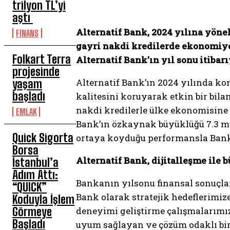
trilyon TL’yi
aştı
Alternatif Bank, 2024 yılına yönel
FİNANS
gayri nakdi kredilerde ekonomiye
Folkart Terra
Alternatif Bank’ın yıl sonu itibar
projesinde
Alternatif Bank’ın 2024 yılında ko
yaşam
başladı
kalitesini koruyarak etkin bir bil
nakdi kredilerle ülke ekonomisine 
EMLAK
Bank’ın özkaynak büyüklüğü 7.3 mi
Quick Sigorta
ortaya koyduğu performansla Banka’
Borsa
Alternatif Bank, dijitalleşme il
İstanbul’a
Adım Attı:
Bankanın yılsonu finansal sonuçla
“QUICK”
Bank olarak stratejik hedeflerimize
Koduyla İşlem
Görmeye
deneyimi geliştirme çalışmalarımız
Başladı
uyum sağlayan ve çözüm odaklı bi