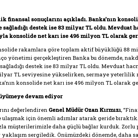
ik finansal sonuçlarını açıkladı. Banka’nın konsoli
 sağladığı destek ise 83 milyar TL oldu. Mevduat 
ıyla konsolide net karı ise 496 milyon TL olarak ger
nsolide rakamlara göre toplam aktif büyüklüğü 88 mil
anço yönetimi gerçekleştiren Banka bu dönemde, nakdi
sağladığı destek ise 83 milyar TL oldu. Mevduat hacm
lyar TL seviyesine yükselirken, sermaye yeterlilik 
nın konsolide net karı ise 496 milyon TL olarak ger
e büyümeye devam ediyor
rını değerlendiren
Genel Müdür Ozan Kırmızı
, “Fin
 ulaşmak için önemli adımlar atarak geride bıraktık.
la müşterilerimizle daha güçlü bağlar kurduk. Zorlu 
r yaklaşım sergiledik. Önümüzdeki dönemde, daha sa