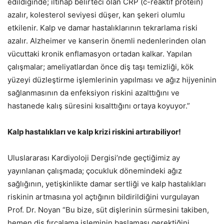
edildiğinde; iltihap belirteci olan CRP (c-reaktif protein)
azalır, kolesterol seviyesi düşer, kan şekeri olumlu
etkilenir. Kalp ve damar hastalıklarının tekrarlama riski
azalır. Alzheimer ve kanserin önemli nedenlerinden olan
vücuttaki kronik enflamasyon ortadan kalkar. Yapılan
çalışmalar; ameliyatlardan önce diş taşı temizliği, kök
yüzeyi düzleştirme işlemlerinin yapılması ve ağız hijyeninin
sağlanmasının da enfeksiyon riskini azalttığını ve
hastanede kalış süresini kısalttığını ortaya koyuyor.”
Kalp hastalıkları ve kalp krizi riskini artırabiliyor!
Uluslararası Kardiyoloji Dergisi’nde geçtiğimiz ay
yayınlanan çalışmada; çocukluk dönemindeki ağız
sağlığının, yetişkinlikte damar sertliği ve kalp hastalıkları
riskinin artmasına yol açtığının bildirildiğini vurgulayan
Prof. Dr. Noyan “Bu bize, süt dişlerinin sürmesini takiben,
hemen diş fırçalama işleminin başlaması gerektiğini