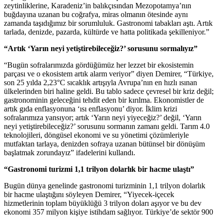
zeytinliklerine, Karadeniz’in balıkçısından Mezopotamya’nın
buğdayına uzanan bu coğrafya, miras olmanın ötesinde aynı
zamanda taşıdığımız bir sorumluluk. Gastronomi tabakları aştı. Artık
tarlada, denizde, pazarda, kültürde ve hatta politikada şekilleniyor.”
“Artık ‘Yarın neyi yetiştirebileceğiz?’ sorusunu sormalıyız”
“Bugün sofralarımızda gördüğümüz her lezzet bir ekosistemin
parçası ve o ekosistem artık alarm veriyor” diyen Demirer, “Türkiye,
son 25 yılda 2,23°C sıcaklık artışıyla Avrupa’nın en hızlı ısınan
ülkelerinden biri haline geldi. Bu tablo sadece çevresel bir kriz değil;
gastronominin geleceğini tehdit eden bir kırılma. Ekonomistler de
artık gıda enflasyonuna ‘ısı enflasyonu’ diyor. İklim krizi
sofralarımıza yansıyor; artık ‘Yarın neyi yiyeceğiz?’ değil, ‘Yarın
neyi yetiştirebileceğiz?’ sorusunu sormanın zamanı geldi. Tarım 4.0
teknolojileri, döngüsel ekonomi ve su yönetimi çözümleriyle
mutfaktan tarlaya, denizden sofraya uzanan bütünsel bir dönüşüm
başlatmak zorundayız” ifadelerini kullandı.
“Gastronomi turizmi 1,1 trilyon dolarlık bir hacme ulaştı”
Bugün dünya genelinde gastronomi turizminin 1,1 trilyon dolarlık
bir hacme ulaştığını söyleyen Demirer, “Yiyecek-içecek
hizmetlerinin toplam büyüklüğü 3 trilyon doları aşıyor ve bu dev
ekonomi 357 milyon kişiye istihdam sağlıyor. Türkiye’de sektör 900