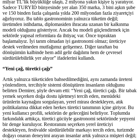
milyar TL’lik büyüklüğe ulaştı, 2 milyona yakın kişiye iş yaratıyor.
Sadece TURYİD bünyesinde yer alan 350 marka, 3 bini aşkın şube
ve 150 binden fazla çalışanla yılda 200 milyondan fazla ziyaretçiyi
ağırlıyoruz. Bu tablo gastronominin yalnızca tüketim değil;
üretimden istihdama, diplomasiden ihracata uzanan bir kalkınma
modeli olduğunu gösteriyor. Ancak bu modeli güçlendirmek için
sektörde yapısal reformlara da ihtiyaç var. Önce topraktan
başlamalıyız. İyi tarım olmadan iyi gastronomi olmaz; üreticiye
destek verilmeden mutfağımız gelişemez. Diğer taraftan bu
dönüşümün kalbinde hem adil gelir dağılımı hem de çevresel
sürdürülebilirlik yer alıyor” ifadelerini kullandı.
“Yeni çağ, türetici çağı”
Artık yalnızca tüketiciden bahsedilmediğini, aynı zamanda üreteni
yönlendiren, tercihiyle sistemi dönüştüren insanların olduğunu
belirten Demirer, şöyle devam etti: “Yeni çağ, türetici çağı. Bir tabak
yemek seçerken doğa dostu işletmeyi tercih eden, menüdeki
ürünlerin kaynağını sorgulayan, yerel mirası destekleyen, atık
politikalarına dikkat eden herkes türetici tanımının içine giriyor. Bu
yeni kullanıcı profili, sektörün de geleceğini belirliyor. Toplumda
farkındalık arttıkça, türetici gücüyle gastronomi sektöründe yepyeni
bir denge kuruluyor. Restoranını seçerken yerel üreticiyi
destekleyen, festivalde sürdürülebilir markayı tercih eden, turizmde
doğayı onaran deneyimi arayan insanlar artık yalnızca müşteri değil;