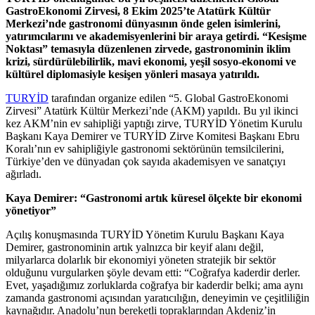
GastroEkonomi Zirvesi, 8 Ekim 2025’te Atatürk Kültür
Merkezi’nde gastronomi dünyasının önde gelen isimlerini,
yatırımcılarını ve akademisyenlerini bir araya getirdi. “Kesişme
Noktası” temasıyla düzenlenen zirvede, gastronominin iklim
krizi, sürdürülebilirlik, mavi ekonomi, yeşil sosyo-ekonomi ve
kültürel diplomasiyle kesişen yönleri masaya yatırıldı.
TURYİD
tarafından organize edilen “5. Global GastroEkonomi
Zirvesi” Atatürk Kültür Merkezi’nde (AKM) yapıldı. Bu yıl ikinci
kez AKM’nin ev sahipliği yaptığı zirve, TURYİD Yönetim Kurulu
Başkanı Kaya Demirer ve TURYİD Zirve Komitesi Başkanı Ebru
Koralı’nın ev sahipliğiyle gastronomi sektörünün temsilcilerini,
Türkiye’den ve dünyadan çok sayıda akademisyen ve sanatçıyı
ağırladı.
Kaya Demirer: “Gastronomi artık küresel ölçekte bir ekonomi
yönetiyor”
Açılış konuşmasında TURYİD Yönetim Kurulu Başkanı Kaya
Demirer, gastronominin artık yalnızca bir keyif alanı değil,
milyarlarca dolarlık bir ekonomiyi yöneten stratejik bir sektör
olduğunu vurgularken şöyle devam etti: “Coğrafya kaderdir derler.
Evet, yaşadığımız zorluklarda coğrafya bir kaderdir belki; ama aynı
zamanda gastronomi açısından yaratıcılığın, deneyimin ve çeşitliliğin
kaynağıdır. Anadolu’nun bereketli topraklarından Akdeniz’in