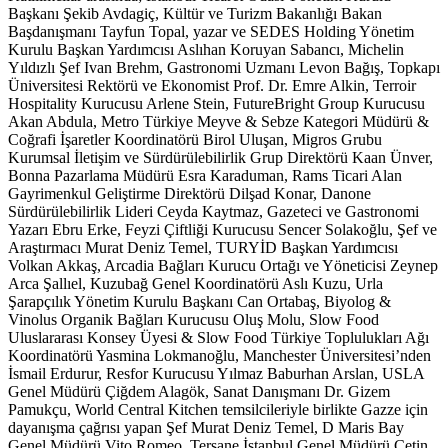
Başkanı Şekib Avdagiç, Kültür ve Turizm Bakanlığı Bakan
Başdanışmanı Tayfun Topal, yazar ve SEDES Holding Yönetim
Kurulu Başkan Yardımcısı Aslıhan Koruyan Sabancı, Michelin
Yıldızlı Şef Ivan Brehm, Gastronomi Uzmanı Levon Bağış, Topkapı
Üniversitesi Rektörü ve Ekonomist Prof. Dr. Emre Alkin, Terroir
Hospitality Kurucusu Arlene Stein, FutureBright Group Kurucusu
Akan Abdula, Metro Türkiye Meyve & Sebze Kategori Müdürü &
Coğrafi İşaretler Koordinatörü Birol Uluşan, Migros Grubu
Kurumsal İletişim ve Sürdürülebilirlik Grup Direktörü Kaan Ünver,
Bonna Pazarlama Müdürü Esra Karaduman, Rams Ticari Alan
Gayrimenkul Geliştirme Direktörü Dilşad Konar, Danone
Sürdürülebilirlik Lideri Ceyda Kaytmaz, Gazeteci ve Gastronomi
Yazarı Ebru Erke, Feyzi Çiftliği Kurucusu Sencer Solakoğlu, Şef ve
Araştırmacı Murat Deniz Temel, TURYİD Başkan Yardımcısı
Volkan Akkaş, Arcadia Bağları Kurucu Ortağı ve Yöneticisi Zeynep
Arca Şallıel, Kuzubağ Genel Koordinatörü Aslı Kuzu, Urla
Şarapçılık Yönetim Kurulu Başkanı Can Ortabaş, Biyolog &
Vinolus Organik Bağları Kurucusu Oluş Molu, Slow Food
Uluslararası Konsey Üyesi & Slow Food Türkiye Toplulukları Ağı
Koordinatörü Yasmina Lokmanoğlu, Manchester Üniversitesi’nden
İsmail Erdurur, Resfor Kurucusu Yılmaz Baburhan Arslan, USLA
Genel Müdürü Çiğdem Alagök, Sanat Danışmanı Dr. Gizem
Pamukçu, World Central Kitchen temsilcileriyle birlikte Gazze için
dayanışma çağrısı yapan Şef Murat Deniz Temel, D Maris Bay
Genel Müdürü Vito Romeo, Tersane İstanbul Genel Müdürü Çetin