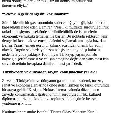
bizim dönüşüm ortaklarımız. Biz bu dönüşüm ortaklarını
önemsemeliyiz.”
“Sektörün gelir dengesini korumalıyız”
Sürdürülebilir bir gastronominin sadece doğayı değil, işletmeleri de
kapsadığını ifade eden Demirer, “Nasıl ki mutfakta sürdürülebilirlik
tarladan başlıyorsa, sektörde sürdürülebilirlik de işletmelerin
ekonomik ve hukuki temelleri ile başlar. Bu noktada sektörün gelir
dengesini korumak ve emek adaletini sağlamak amacıyla hazırlanan
Bahşiş Yasası, emeği görünür kılmak açısından önemli bir adım
olacak. Bugün sektörde yalnızca bahşişlerin kayıt dışı kalması
nedeniyle yılda yaklaşık 100 milyar TL kayıp yaşanıyor. Bu
kaynağın şeffaflaşması ve çalışan emeğine doğrudan yansıması için
servis ücretinin hesaplara dâhil edilmesi şart” dedi.
Türkiye’den ve dünyadan saygın konuşmacılar yer aldı
Zirvede, Türkiye’nin ve dünyanın gastronomi, akademi, turizm,
sanat ve ekonomi alanlarında önde gelen isimleri üç farklı oturumda
bir araya geldi. “Kesişme Noktası” teması altında düzenlenen
zirvede konuşmacılar; gastronominin sürdürülebilirlik, kültürel
diplomasi, turizm, teknoloji ve toplumsal dönüşümle kesişen
yönlerine ışık tuttu.
Katılımcılar arasında; İstanbul Ticaret Odası Yönetim Kurulu