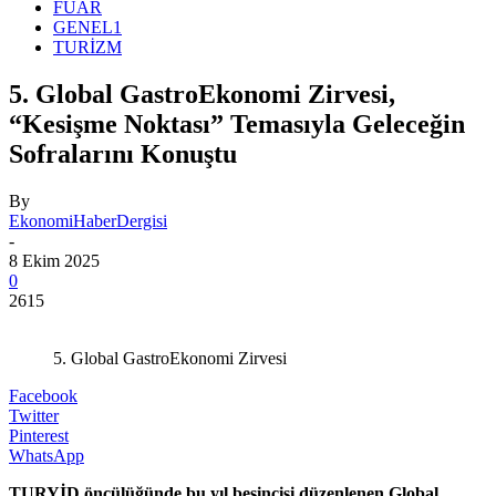
FUAR
GENEL1
TURİZM
5. Global GastroEkonomi Zirvesi,
“Kesişme Noktası” Temasıyla Geleceğin
Sofralarını Konuştu
By
EkonomiHaberDergisi
-
8 Ekim 2025
0
2615
5. Global GastroEkonomi Zirvesi
Facebook
Twitter
Pinterest
WhatsApp
TURYİD öncülüğünde bu yıl beşincisi düzenlenen Global