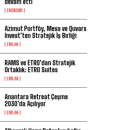
devam etti
EKONOMİ
Azimut Portföy, Mesa ve Quvars
Invest’ten Stratejik İş Birliği
EMLAK
RAMS ve ETRO’dan Stratejik
Ortaklık: ETRO Suites
EMLAK
Anantara Retreat Çeşme
2030’da Açılıyor
EMLAK