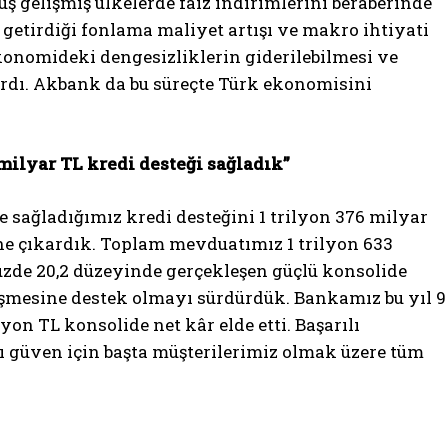
ş gelişmiş ülkelerde faiz indirimlerini beraberinde
n getirdiği fonlama maliyet artışı ve makro ihtiyati
 ekonomideki dengesizliklerin giderilebilmesi ve
rtırdı. Akbank da bu süreçte Türk ekonomisini
ilyar TL kredi desteği sağladık”
 sağladığımız kredi desteğini 1 trilyon 376 milyar
ine çıkardık. Toplam mevduatımız 1 trilyon 633
 Yüzde 20,2 düzeyinde gerçekleşen güçlü konsolide
işmesine destek olmayı sürdürdük. Bankamız bu yıl 9
on TL konsolide net kâr elde etti. Başarılı
ı güven için başta müşterilerimiz olmak üzere tüm