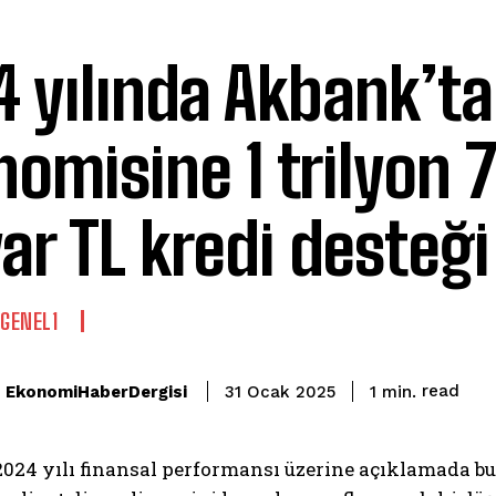
 yılında Akbank’ta
omisine 1 trilyon 
ar TL kredi desteği
GENEL1
read
EkonomiHaberDergisi
1
min.
31 Ocak 2025
024 yılı finansal performansı üzerine açıklamada bu