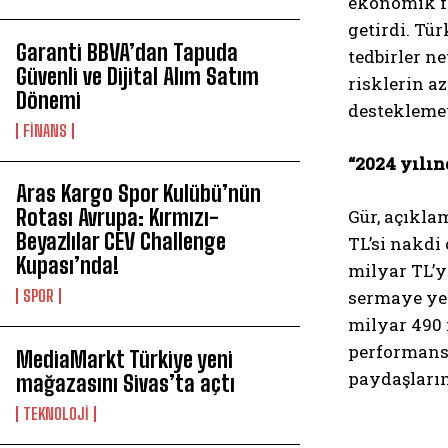
ekonomik fa
getirdi. Tü
Garanti BBVA’dan Tapuda
tedbirler n
Güvenli ve Dijital Alım Satım
risklerin a
Dönemi
desteklemey
FİNANS
“2024 yılı
Aras Kargo Spor Kulübü’nün
Rotası Avrupa: Kırmızı-
Gür, açıkla
Beyazlılar CEV Challenge
TL’si nakdi
Kupası’nda!
milyar TL’y
SPOR
sermaye yet
milyar 490 
performansl
MediaMarkt Türkiye yeni
paydaşlarım
mağazasını Sivas’ta açtı
TEKNOLOJİ