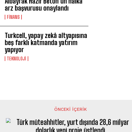
Albayrak Hazır Beton’un halka
arz başvurusu onaylandı
FİNANS
Turkcell, yapay zekâ altyapısına
beş farklı katmanda yatırım
yapıyor
TEKNOLOJİ
ÖNCEKI İÇERIK