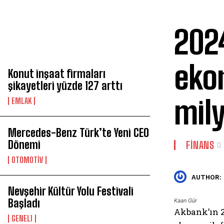
2024
SON HABERLER
ekon
Konut inşaat firmaları
şikayetleri yüzde 127 arttı
mily
EMLAK
Mercedes-Benz Türk’te Yeni CEO
Dönemi
FİNANS
OTOMOTİV
AUTHOR:
Nevşehir Kültür Yolu Festivali
Başladı
Kaan Gür
Akbank’ın 2
GENEL1