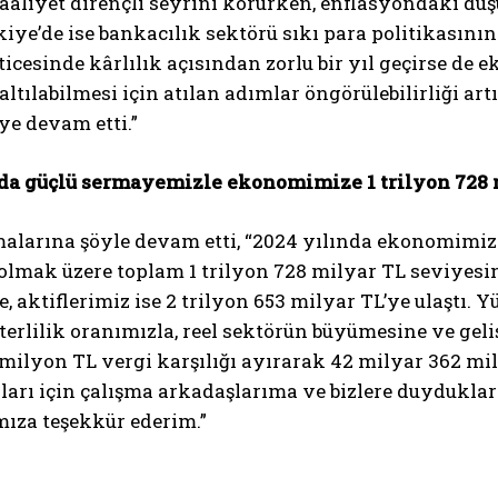
aliyet dirençli seyrini korurken, enflasyondaki düşü
rkiye’de ise bankacılık sektörü sıkı para politikasını
eticesinde kârlılık açısından zorlu bir yıl geçirse de
zaltılabilmesi için atılan adımlar öngörülebilirliği a
e devam etti.”
nda güçlü sermayemizle ekonomimize 1 trilyon 728 m
malarına şöyle devam etti, “2024 yılında ekonomimize
 olmak üzere toplam 1 trilyon 728 milyar TL seviyes
e, aktiflerimiz ise 2 trilyon 653 milyar TL’ye ulaştı.
erlilik oranımızla, reel sektörün büyümesine ve gel
milyon TL vergi karşılığı ayırarak 42 milyar 362 mily
arı için çalışma arkadaşlarıma ve bizlere duyduklar
ıza teşekkür ederim.”