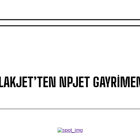
MODA
OTOMOTİV
TEKNOLOJİ
TURİZM
SAĞLIK
LAKJET’TEN NPJET GAYRIME