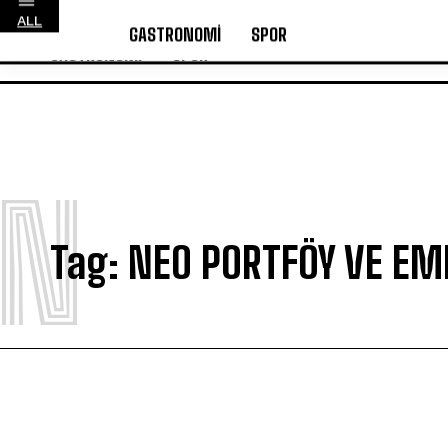
EKONOMİ
FİNANS
EMLAK
KÜLTÜR & SANAT
ALL
GASTRONOMİ
SPOR
GASTRONOMİ
SPOR
N
Tag:
NEO PORTFÖY VE EM