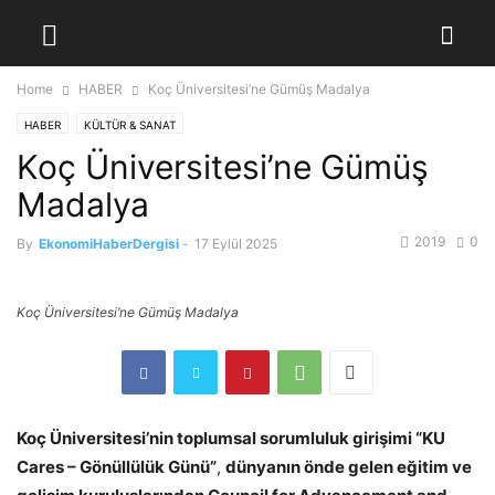
Home
HABER
Koç Üniversitesi’ne Gümüş Madalya
HABER
KÜLTÜR & SANAT
Koç Üniversitesi’ne Gümüş
Madalya
2019
0
By
EkonomiHaberDergisi
-
17 Eylül 2025
Koç Üniversitesi’ne Gümüş Madalya
Koç Üniversitesi’nin toplumsal sorumluluk girişimi “KU
Cares – Gönüllülük Günü”
,
dünyanın önde gelen eğitim ve