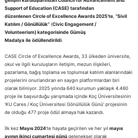
gelişim kuruluşlarından Council for Advancement and
Support of Education (CASE)
tarafından
düzenlenen
Circle of Excellence Awards 2025
’te
,
“Sivil
Katılım / Gönüllülük”
(
Civic Engagement /
Volunteerism)
kategorisinde
Gümüş
Madalya
ile
ödüllendirildi
.
CASE Circle of Excellence Awards, 33 ülkeden üniversite,
okul ve ilgili kuruluşların iletişim, mezun ilişkileri,
pazarlama, bağış toplama ve toplumsal katılım alanlarındaki
projelerini onurlandıran en saygın platformlardan biri
olarak biliniyor. 2025 yılında 640 kurumun yaklaşık 4.460
proje ile başvurduğu yarışmada içinde Koç Üniversitesinin
‘KU Cares / Koç Üniversitesi Gönüllülük Günü’ projesinin
de olduğu 477 proje ödül almaya hak kazandı.
İlk kez
Mayıs 2024
’te hayata geçirilen ve her yıl
mayıs
ayının ikinci cumartesi günü
geleneksel olarak