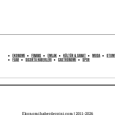
EKONOMİ
FİNANS
EMLAK
KÜLTÜR & SANAT
MODA
OTOM
FUAR
SİGORTA HABERLERİ
GASTRONOMİ
SPOR
Ekonomihaberdergisi.com | 2011-2026