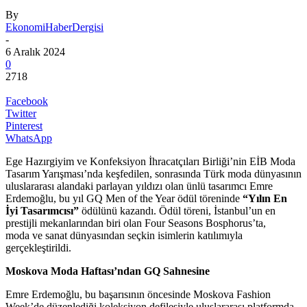
By
EkonomiHaberDergisi
-
6 Aralık 2024
0
2718
Facebook
Twitter
Pinterest
WhatsApp
Ege Hazırgiyim ve Konfeksiyon İhracatçıları Birliği’nin EİB Moda
Tasarım Yarışması’nda keşfedilen, sonrasında Türk moda dünyasının
uluslararası alandaki parlayan yıldızı olan ünlü tasarımcı Emre
Erdemoğlu, bu yıl GQ Men of the Year ödül töreninde
“Yılın En
İyi Tasarımcısı”
ödülünü kazandı. Ödül töreni, İstanbul’un en
prestijli mekanlarından biri olan Four Seasons Bosphorus’ta,
moda ve sanat dünyasından seçkin isimlerin katılımıyla
gerçekleştirildi.
Moskova Moda Haftası’ndan GQ Sahnesine
Emre Erdemoğlu, bu başarısının öncesinde Moskova Fashion
Week’de düzenlediği koleksiyon defilesiyle uluslararası platformda