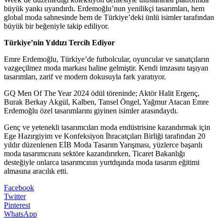
büyük yankı uyandırdı. Erdemoğlu’nun yenilikçi tasarımları, hem
global moda sahnesinde hem de Türkiye’deki ünlü isimler tarafından
büyük bir beğeniyle takip ediliyor.
Türkiye’nin Yıldızı Tercih Ediyor
Emre Erdemoğlu, Türkiye’de futbolcular, oyuncular ve sanatçıların
vazgeçilmez moda markası haline gelmiştir. Kendi imzasını taşıyan
tasarımları, zarif ve modern dokusuyla fark yaratıyor.
GQ Men Of The Year 2024 ödül töreninde; Aktör Halit Ergenç,
Burak Berkay Akgül, Kalben, Tansel Öngel, Yağmur Atacan Emre
Erdemoğlu özel tasarımlarını giyinen isimler arasındaydı.
Genç ve yetenekli tasarımcıları moda endüstrisine kazandırmak için
Ege Hazırgiyim ve Konfeksiyon İhracatçıları Birliği tarafından 20
yıldır düzenlenen EİB Moda Tasarım Yarışması, yüzlerce başarılı
moda tasarımcısını sektöre kazandırırken, Ticaret Bakanlığı
desteğiyle onlarca tasarımcının yurtdışında moda tasarım eğitimi
almasına aracılık etti.
Facebook
Twitter
Pinterest
WhatsApp