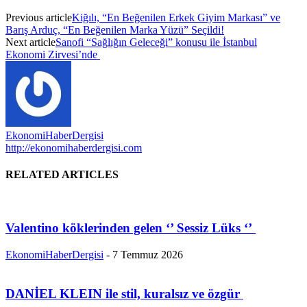
Previous article
Kiğılı, “En Beğenilen Erkek Giyim Markası” ve
Barış Arduç, “En Beğenilen Marka Yüzü” Seçildi!
Next article
Sanofi “Sağlığın Geleceği” konusu ile İstanbul
Ekonomi Zirvesi’nde
EkonomiHaberDergisi
http://ekonomihaberdergisi.com
RELATED ARTICLES
Valentino köklerinden gelen ‘’ Sessiz Lüks ‘’
EkonomiHaberDergisi
-
7 Temmuz 2026
DANİEL KLEIN ile stil, kuralsız ve özgür