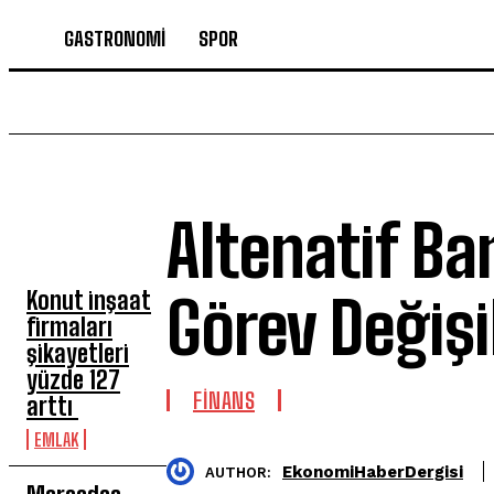
GASTRONOMİ
SPOR
Altenatif B
SON HABERLER
Konut inşaat
Görev Değişi
firmaları
şikayetleri
yüzde 127
FİNANS
arttı
EMLAK
EkonomiHaberDergisi
AUTHOR: