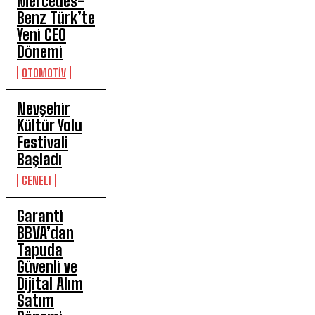
Mercedes-
Benz Türk’te
Yeni CEO
Dönemi
OTOMOTİV
Nevşehir
Kültür Yolu
Festivali
Başladı
GENEL1
Garanti
BBVA’dan
Tapuda
Güvenli ve
Dijital Alım
Satım