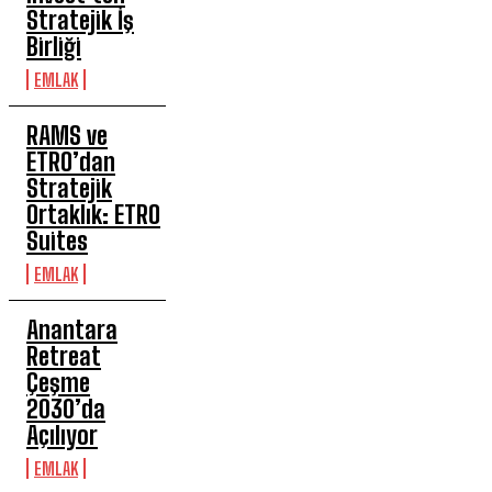
Stratejik İş
Birliği
EMLAK
RAMS ve
ETRO’dan
Stratejik
Ortaklık: ETRO
Suites
EMLAK
Anantara
Retreat
Çeşme
2030’da
Açılıyor
EMLAK