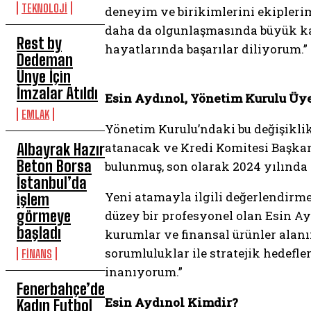
TEKNOLOJİ
deneyim ve birikimlerini ekipler
daha da olgunlaşmasında büyük kat
Rest by
hayatlarında başarılar diliyorum.”
Dedeman
Ünye İçin
İmzalar Atıldı
Esin Aydınol, Yönetim Kurulu Üye
EMLAK
Yönetim Kurulu’ndaki bu değişiklik
atanacak ve Kredi Komitesi Başkan
Albayrak Hazır
Beton Borsa
bulunmuş, son olarak 2024 yılında
İstanbul’da
Yeni atamayla ilgili değerlendirme
işlem
görmeye
düzey bir profesyonel olan Esin A
başladı
kurumlar ve finansal ürünler alanı
sorumluluklar ile stratejik hedef
FİNANS
inanıyorum.”
Fenerbahçe’de
Esin Aydınol Kimdir?
Kadın Futbol