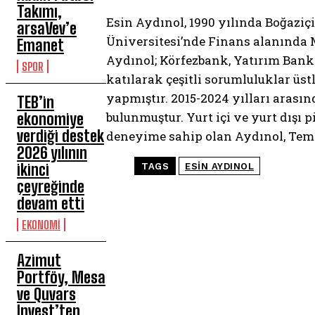
Takımı,
Esin Aydınol, 1990 yılında Boğaziç
arsaVev’e
Üniversitesi’nde Finans alanında 
Emanet
Aydınol; Körfezbank, Yatırım Bank 
SPOR
katılarak çeşitli sorumluluklar üs
yapmıştır. 2015-2024 yılları arası
TEB’in
bulunmuştur. Yurt içi ve yurt dışı 
ekonomiye
verdiği destek
deneyime sahip olan Aydınol, Temm
2026 yılının
ikinci
TAGS
ESIN AYDINOL
çeyreğinde
devam etti
EKONOMİ
Azimut
Portföy, Mesa
ve Quvars
Invest’ten