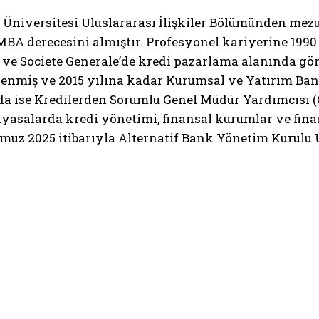
i Üniversitesi Uluslararası İlişkiler Bölümünden mez
MBA derecesini almıştır. Profesyonel kariyerine 199
ve Societe Generale’de kredi pazarlama alanında göre
tlenmiş ve 2015 yılına kadar Kurumsal ve Yatırım Ba
nda ise Kredilerden Sorumlu Genel Müdür Yardımcısı 
piyasalarda kredi yönetimi, finansal kurumlar ve fina
uz 2025 itibarıyla Alternatif Bank Yönetim Kurulu Ü