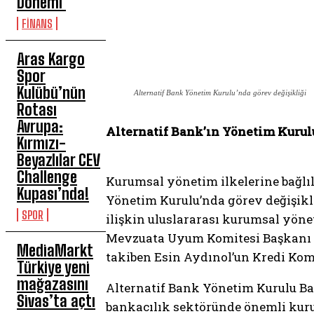
Dönemi
FİNANS
Aras Kargo
Spor
Kulübü’nün
Alternatif Bank Yönetim Kurulu’nda görev değişikliği
Rotası
Avrupa:
Alternatif Bank’ın Yönetim Kurul
Kırmızı-
Beyazlılar CEV
Challenge
Kurumsal yönetim ilkelerine bağlıl
Kupası’nda!
Yönetim Kurulu’nda görev değişikl
SPOR
ilişkin uluslararası kurumsal yöne
Mevzuata Uyum Komitesi Başkanı Ha
MediaMarkt
takiben Esin Aydınol’un Kredi Kom
Türkiye yeni
mağazasını
Alternatif Bank Yönetim Kurulu Baş
Sivas’ta açtı
bankacılık sektöründe önemli kurum