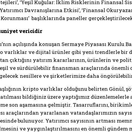
ileri’, ‘Yeşil Kuğular: İklim Risklerinin Finansal Sis
 Yatırımcı Davranışlarına Etkisi’, ‘Finansal Okuryaz
 Korunması’ başlıklarında paneller gerçekleştirilece
uniyet vericidir
ı’nın açılışında konuşan Sermaye Piyasası Kurulu B
to varlıklar ve dijital ürünler gibi yeni trendlerle 
ktan çıktığını yatırım kararlarının, ürünlerin ve pol
şil ve sürdürülebilir finansman araçlarında önemli 
gelecek nesillere ve şirketlerimize daha öngörülebili
aşlığının kripto varlıklar olduğunu belirten Gönül, ş
 satılması bildiğiniz üzere yaptığımız düzenlemelerl
eme son aşamasına gelmiştir. Tasarruflarını, birikim
ası araçlarından yararlanan vatandaşlarımızın sayısı
yesinde bulunuyor. Yatırımcı sayısının artması memn
ilmesini ve yaygınlaştırılmasını en önemli gündem