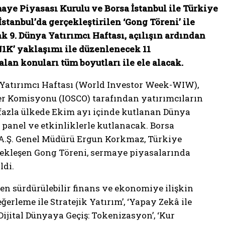
ye Piyasası Kurulu ve Borsa İstanbul ile Türkiye
İstanbul’da gerçekleştirilen ‘Gong Töreni’ ile
k 9. Dünya Yatırımcı Haftası, açılışın ardından
N1K’ yaklaşımı ile düzenlenecek 11
an konuları tüm boyutları ile ele alacak.
 Yatırımcı Haftası (World Investor Week-WIW),
ler Komisyonu (IOSCO) tarafından yatırımcıların
 fazla ülkede Ekim ayı içinde kutlanan Dünya
n panel ve
etkinliklerle kutlanacak. Borsa
 A.Ş. Genel Müdürü Ergun Korkmaz, Türkiye
çekleşen Gong Töreni, sermaye piyasalarında
ldi.
en sürdürülebilir finans ve ekonomiye ilişkin
ğerleme ile Stratejik Yatırım’, ‘Yapay Zekâ ile
Dijital Dünyaya Geçiş: Tokenizasyon’, ‘Kur