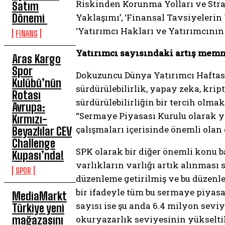
Riskinden Korunma Yolları ve Stratej
Satım
Dönemi
Yaklaşımı’, ‘Finansal Tavsiyelerin
‘Yatırımcı Hakları ve Yatırımcının
FİNANS
Yatırımcı sayısındaki artış memn
Aras Kargo
Spor
Dokuzuncu Dünya Yatırımcı Haftas
Kulübü’nün
sürdürülebilirlik, yapay zeka, krip
Rotası
sürdürülebilirliğin bir tercih olma
Avrupa:
“Sermaye Piyasası Kurulu olarak ye
Kırmızı-
çalışmaları içerisinde önemli olan 
Beyazlılar CEV
Challenge
SPK olarak bir diğer önemli konu b
Kupası’nda!
varlıkların varlığı artık alınması
SPOR
düzenleme getirilmiş ve bu düzenl
bir ifadeyle tüm bu sermaye piyas
MediaMarkt
sayısı ise şu anda 6.4 milyon sevi
Türkiye yeni
mağazasını
okuryazarlık seviyesinin yükselt