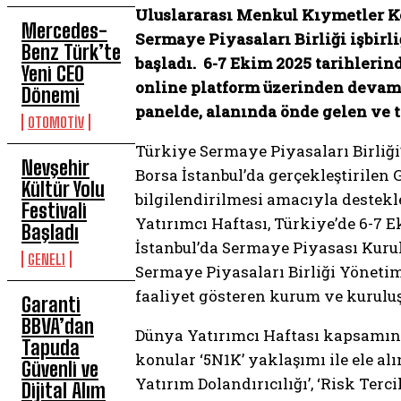
Uluslararası Menkul Kıymetler Ko
Mercedes-
Sermaye Piyasaları Birliği işbirli
Benz Türk’te
başladı. 6-7 Ekim 2025 tarihlerin
Yeni CEO
online platform üzerinden devam
Dönemi
panelde,
alanında önde gelen ve t
OTOMOTİV
Türkiye Sermaye Piyasaları Birliğ
Nevşehir
Borsa İstanbul’da gerçekleştirilen
Kültür Yolu
bilgilendirilmesi amacıyla destekl
Festivali
Yatırımcı Haftası, Türkiye’de 6-7 E
Başladı
İstanbul’da Sermaye Piyasası Kuru
GENEL1
Sermaye Piyasaları Birliği Yöneti
faaliyet gösteren kurum ve kuruluş
Garanti
BBVA’dan
Dünya Yatırımcı Haftası kapsamında
Tapuda
konular ‘5N1K’ yaklaşımı ile ele alı
Güvenli ve
Yatırım Dolandırıcılığı’, ‘Risk Ter
Dijital Alım