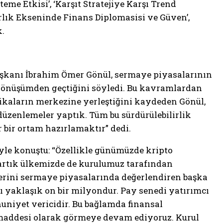
teme Etkisi’, ‘Karşıt Stratejiye Karşı Trend
arlık Ekseninde Finans Diplomasisi ve Güven’,
k.
aşkanı İbrahim Ömer Gönül, sermaye piyasalarının
bir dönüşümden geçtiğini söyledi. Bu kavramlardan
itikaların merkezine yerleştiğini kaydeden Gönül,
düzenlemeler yaptık. Tüm bu sürdürülebilirlik
r bir ortam hazırlamaktır” dedi.
öyle konuştu: “Özellikle günümüzde kripto
e artık ülkemizde de kurulumuz tarafından
lerini sermaye piyasalarında değerlendiren başka
 yaklaşık on bir milyondur. Pay senedi yatırımcı
uniyet vericidir. Bu bağlamda finansal
 maddesi olarak görmeye devam ediyoruz. Kurul