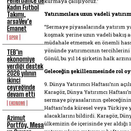
Fenerbahçe’de
kurmaya çalışıyoruz.”
Kadın Futbol
Takımı,
Yatırımcılara uzun vadeli yatırım
arsaVev’e
“Sermaye piyasalarında yatırım ya
Emanet
koşmak yerine uzun vadeli bakış aç
SPOR
müdahale etmemek en önemli hassas
yönünde yatırımcının tercihlerini
TEB’in
Gönül, bu yıl 14 şirketin halk arz
ekonomiye
verdiği destek
Geleceğin şekillenmesinde rol oy
2026 yılının
ikinci
9. Dünya Yatırımcı Haftası’nın aç
çeyreğinde
Karagöz, Dünya Yatırımcı Haftası’n
devam etti
sermaye piyasalarının geleceğinin
EKONOMİ
Haftası’nda küresel veya Türkiye 
alacaklarını bildirdi. Karagöz, D
Azimut
ülkemizin de içerisinde yer aldığı 
Portföy, Mesa