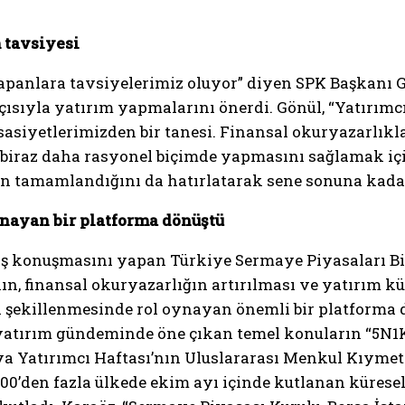
 tavsiyesi
panlara tavsiyelerimiz oluyor” diyen SPK Başkanı Gö
ısıyla yatırım yapmalarını önerdi. Gönül, “Yatırımc
iyetlerimizden bir tanesi. Finansal okuryazarlıkla 
 biraz daha rasyonel biçimde yapmasını sağlamak içi
ının tamamlandığını da hatırlatarak sene sonuna kadar
nayan bir platforma dönüştü
ılış konuşmasını yapan Türkiye Sermaye Piyasaları B
ın, finansal okuryazarlığın artırılması ve yatırım k
 şekillenmesinde rol oynayan önemli bir platforma d
yatırım gündeminde öne çıkan temel konuların “5N1K”
ünya Yatırımcı Haftası’nın Uluslararası Menkul Kıyme
100’den fazla ülkede ekim ayı içinde kutlanan küresel