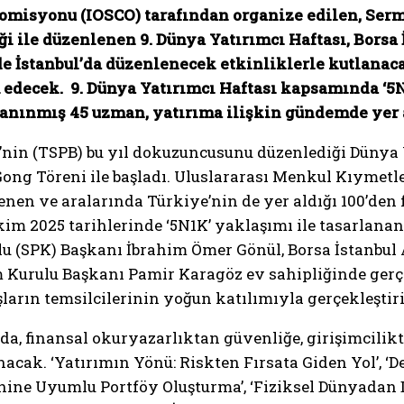
misyonu (IOSCO) tarafından organize edilen, Serma
ği ile düzenlenen 9. Dünya Yatırımcı Haftası, Borsa 
de İstanbul’da düzenlenecek etkinliklerle kutlanaca
 edecek. 9. Dünya Yatırımcı Haftası kapsamında
‘5
anınmış 45 uzman, yatırıma ilişkin gündemde yer al
i’nin (TSPB) bu yıl dokuzuncusunu düzenlediği Dünya
 Gong Töreni ile başladı. Uluslararası Menkul Kıymet
enen ve aralarında Türkiye’nin de yer aldığı 100’den
kim 2025 tarihlerinde ‘5N1K’ yaklaşımı ile tasarlana
lu (SPK) Başkanı İbrahim Ömer Gönül, Borsa İstanbul
m Kurulu Başkanı Pamir Karagöz ev sahipliğinde ger
ların temsilcilerinin yoğun katılımıyla gerçekleştiri
, finansal okuryazarlıktan güvenliğe, girişimcilikt
nacak. ‘Yatırımın Yönü: Riskten Fırsata Giden Yol’, ‘De
cihine Uyumlu Portföy Oluşturma’, ‘Fiziksel Dünyadan 