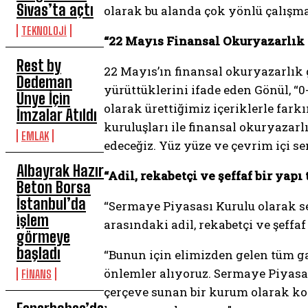
Sivas’ta açtı
olarak bu alanda çok yönlü çalışma
TEKNOLOJİ
“22 Mayıs Finansal Okuryazarlık G
Rest by
22 Mayıs’ın finansal okuryazarlık
Dedeman
yürüttüklerini ifade eden Gönül, “0
Ünye İçin
olarak ürettiğimiz içeriklerle far
İmzalar Atıldı
kuruluşları ile finansal okuryaza
EMLAK
edeceğiz. Yüz yüze ve çevrim içi s
Albayrak Hazır
“Adil, rekabetçi ve şeffaf bir ya
Beton Borsa
İstanbul’da
“Sermaye Piyasası Kurulu olarak s
işlem
arasındaki adil, rekabetçi ve şeff
görmeye
başladı
“Bunun için elimizden gelen tüm g
önlemler alıyoruz. Sermaye Piyasa
FİNANS
çerçeve sunan bir kurum olarak kon