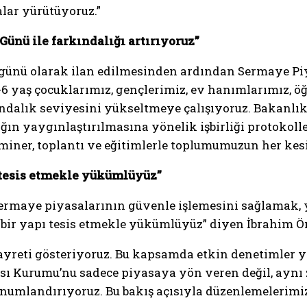
lar yürütüyoruz.”
ünü ile farkındalığı artırıyoruz”
 günü olarak ilan edilmesinden ardından Sermaye Piy
-6 yaş çocuklarımız, gençlerimiz, ev hanımlarımız, öğ
kındalık seviyesini yükseltmeye çalışıyoruz. Bakanlık
rlığın yaygınlaştırılmasına yönelik işbirliği proto
eminer, toplantı ve eğitimlerle toplumumuzun her ke
pı tesis etmekle yükümlüyüz”
ermaye piyasalarının güvenle işlemesini sağlamak, 
af bir yapı tesis etmekle yükümlüyüz” diyen İbrahim Ö
ayreti gösteriyoruz. Bu kapsamda etkin denetimler ya
sı Kurumu’nu sadece piyasaya yön veren değil, aynı
umlandırıyoruz. Bu bakış açısıyla düzenlemelerimizi