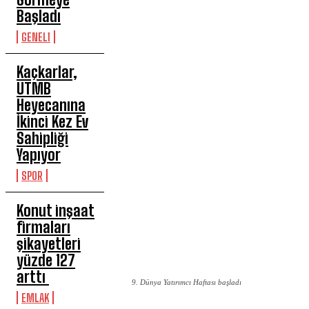
Başladı
GENEL1
Kaçkarlar,
UTMB
Heyecanına
İkinci Kez Ev
Sahipliği
Yapıyor
SPOR
Konut inşaat
firmaları
şikayetleri
yüzde 127
arttı
9. Dünya Yatırımcı Haftası başladı
EMLAK