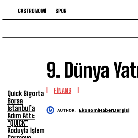
GASTRONOMİ
SPOR
9. Dünya Yat
SON HABERLER
FİNANS
Quick Sigorta
Borsa
İstanbul’a
EkonomiHaberDergisi
AUTHOR:
Adım Attı:
“QUICK”
Koduyla İşlem
Görmeye