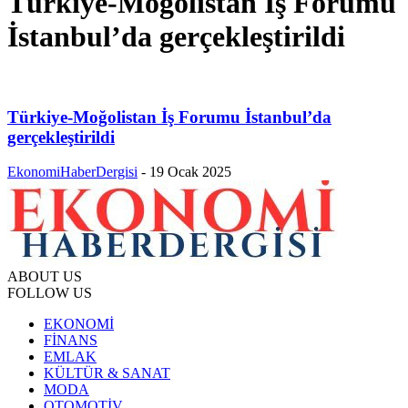
Türkiye-Moğolistan İş Forumu
İstanbul’da gerçekleştirildi
Türkiye-Moğolistan İş Forumu İstanbul’da
gerçekleştirildi
EkonomiHaberDergisi
-
19 Ocak 2025
ABOUT US
FOLLOW US
EKONOMİ
FİNANS
EMLAK
KÜLTÜR & SANAT
MODA
OTOMOTİV