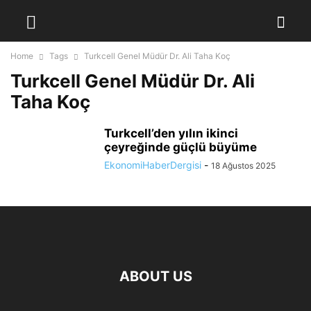
Home
Tags
Turkcell Genel Müdür Dr. Ali Taha Koç
Turkcell Genel Müdür Dr. Ali
Taha Koç
Turkcell’den yılın ikinci
çeyreğinde güçlü büyüme
EkonomiHaberDergisi
-
18 Ağustos 2025
ABOUT US