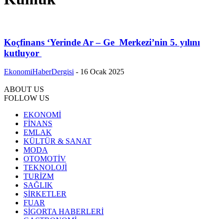
Koçfinans ‘Yerinde Ar – Ge Merkezi’nin 5. yılını
kutluyor
EkonomiHaberDergisi
-
16 Ocak 2025
ABOUT US
FOLLOW US
EKONOMİ
FİNANS
EMLAK
KÜLTÜR & SANAT
MODA
OTOMOTİV
TEKNOLOJİ
TURİZM
SAĞLIK
ŞİRKETLER
FUAR
SİGORTA HABERLERİ