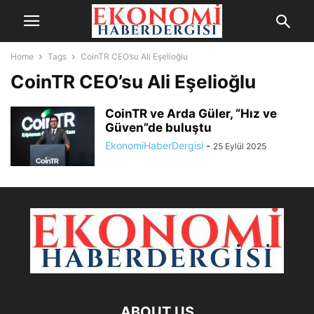
Home
Tags
CoinTR CEO’su Ali Eşelioğlu
CoinTR CEO’su Ali Eşelioğlu
CoinTR ve Arda Güler, “Hız ve
Güven”de buluştu
EkonomiHaberDergisi
-
25 Eylül 2025
ABOUT US