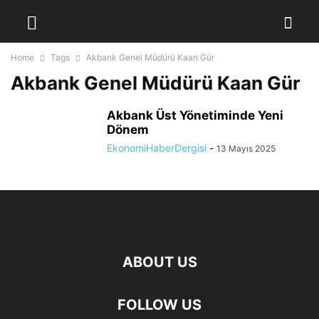
Home
Tags
Akbank Genel Müdürü Kaan Gür
Akbank Genel Müdürü Kaan Gür
Akbank Üst Yönetiminde Yeni
Dönem
EkonomiHaberDergisi
-
13 Mayıs 2025
ABOUT US
FOLLOW US