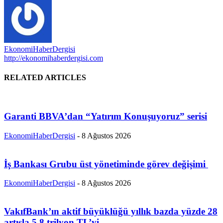
EkonomiHaberDergisi
http://ekonomihaberdergisi.com
RELATED ARTICLES
Garanti BBVA’dan “Yatırım Konuşuyoruz” serisi
EkonomiHaberDergisi
-
8 Ağustos 2026
İş Bankası Grubu üst yönetiminde görev değişimi
EkonomiHaberDergisi
-
8 Ağustos 2026
VakıfBank’ın aktif büyüklüğü yıllık bazda yüzde 28
artışla 5,8 trilyon TL’yi...