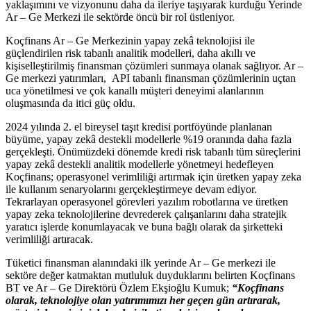
yaklaşımını ve vizyonunu daha da ileriye taşıyarak kurduğu Yerinde
Ar – Ge Merkezi ile sektörde öncü bir rol üstleniyor.
Koçfinans Ar – Ge Merkezinin yapay zekâ teknolojisi ile
güçlendirilen risk tabanlı analitik modelleri, daha akıllı ve
kişiselleştirilmiş finansman çözümleri sunmaya olanak sağlıyor. Ar –
Ge merkezi yatırımları, API tabanlı finansman çözümlerinin uçtan
uca yönetilmesi ve çok kanallı müşteri deneyimi alanlarının
oluşmasında da itici güç oldu.
2024 yılında 2. el bireysel taşıt kredisi portföyünde planlanan
büyüme, yapay zekâ destekli modellerle %19 oranında daha fazla
gerçekleşti. Önümüzdeki dönemde kredi risk tabanlı tüm süreçlerini
yapay zekâ destekli analitik modellerle yönetmeyi hedefleyen
Koçfinans; operasyonel verimliliği artırmak için üretken yapay zeka
ile kullanım senaryolarını gerçekleştirmeye devam ediyor.
Tekrarlayan operasyonel görevleri yazılım robotlarına ve üretken
yapay zeka teknolojilerine devrederek çalışanlarını daha stratejik
yaratıcı işlerde konumlayacak ve buna bağlı olarak da şirketteki
verimliliği artıracak.
Tüketici finansman alanındaki ilk yerinde Ar – Ge merkezi ile
sektöre değer katmaktan mutluluk duyduklarını belirten Koçfinans
BT ve Ar – Ge Direktörü Özlem Ekşioğlu Kumuk;
“Koçfinans
olarak, teknolojiye olan yatırımımızı her geçen gün artırarak,