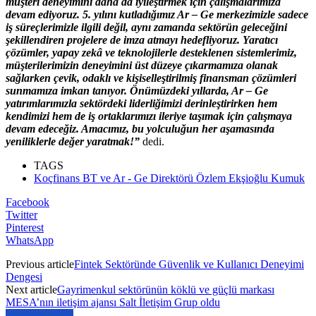
müşteri deneyimini daha da iyileştirmek için çalışmalarımıza
devam ediyoruz. 5. yılını kutladığımız Ar – Ge merkezimizle sadece
iş süreçlerimizle ilgili değil, aynı zamanda sektörün geleceğini
şekillendiren projelere de imza atmayı hedefliyoruz. Yaratıcı
çözümler, yapay zekâ ve teknolojilerle desteklenen sistemlerimiz,
müşterilerimizin deneyimini üst düzeye çıkarmamıza olanak
sağlarken çevik, odaklı ve kişiselleştirilmiş finansman çözümleri
sunmamıza imkan tanıyor. Önümüzdeki yıllarda, Ar – Ge
yatırımlarımızla sektördeki liderliğimizi derinleştirirken hem
kendimizi hem de iş ortaklarımızı ileriye taşımak için çalışmaya
devam edeceğiz. Amacımız, bu yolculuğun her aşamasında
yeniliklerle değer yaratmak!”
dedi.
TAGS
Koçfinans BT ve Ar - Ge Direktörü Özlem Ekşioğlu Kumuk
Facebook
Twitter
Pinterest
WhatsApp
Previous article
Fintek Sektöründe Güvenlik ve Kullanıcı Deneyimi
Dengesi
Next article
Gayrimenkul sektörünün köklü ve güçlü markası
MESA’nın iletişim ajansı Salt İletişim Grup oldu