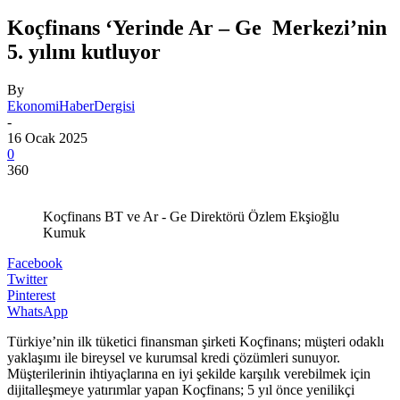
Koçfinans ‘Yerinde Ar – Ge Merkezi’nin
5. yılını kutluyor
By
EkonomiHaberDergisi
-
16 Ocak 2025
0
360
Koçfinans BT ve Ar - Ge Direktörü Özlem Ekşioğlu
Kumuk
Facebook
Twitter
Pinterest
WhatsApp
Türkiye’nin ilk tüketici finansman şirketi Koçfinans; müşteri odaklı
yaklaşımı ile bireysel ve kurumsal kredi çözümleri sunuyor.
Müşterilerinin ihtiyaçlarına en iyi şekilde karşılık verebilmek için
dijitalleşmeye yatırımlar yapan Koçfinans; 5 yıl önce yenilikçi