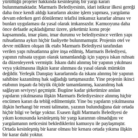
yürüttüğü projeler hakkında kesinleşmiş bir yargı kararı
bulunmamaktadır. Marmaris Belediyesinin, idari istikrar ilkesi gereği
daha önce kendi aldığı kararların aksine işlem yapması, yargılama
devam ederken geri dönülemez telafisi imkansız kararlar alması ve
bunları uygulaması da yasal olarak imkansızdır. Kamuoyuna daha
önce defaatle açıkladığımız üzere, şirketimiz konu proje
kapsamında, imar planı, imar durumu ve belediyesince verilen yapı
ruhsatlarına aykırı hiçbir faaliyette bulunmamıştır. Projenin otel ve
devre mülkten oluşan ilk etabı Marmaris Belediyesi tarafından
verilen yapı ruhsatlarına göre inşa edilmiş, Marmaris Belediyesi,
yapının ruhsata uygun olarak tamamlandığı için yapıya iskan ruhsatı
da düzenleyerek vermiştir. İskanı dahi alınmış bir yapının yıkılması
veya yıkılmasına ilişkin karar alınması da yasal olarak mümkün
değildir. Yerleşik Danıştay kararlarında da iskanı alınmış bir yapının
sahibine kazanılmış hak sağladığı tartışmasızdır. Yine projenin ikinci
etabının inşaatı da büyük ölçüde tamamlanmış, kazanılmış hak
sağlayan seviyeyi geçmiştir. Bugüne kadar şirketimize anılan
yapıların yıkılmasına ilişkin Marmaris Belediyesince alınmış hiçbir
encümen kararı da tebliğ edilmemiştir. Yine bu yapıların yıkılmasına
ilişkin herhangi bir resmi talimatın, yazının bulunduğuna dair ortada
hiçbir bilgi ve belge yoktur. Esasen ilgili Marmaris Belediyesi de
yıkım konusunda kesinleşmiş bir yargı kararının olmadığını ve
yargılamanın neticesini beklediklerini kamuoyu ile paylaşmıştır.
Ortada kesinleşmiş bir karar olması bir kenara ortada yıkıma ilişkin
bir karar dahi yoktur.