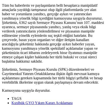
Tüm bu haberlerin ve paylaşımların belli hesaplarca manipülatif
amaçlarla yayıldığı tartışmasız olup ilgili platformlarda yer alan
haber ve yorumların yanıltıcı, gerçeğe aykırı ve yatırımcıları
yanıltmaya yönelik bilgi içerdiğini kamuoyuna saygıyla duyururuz.
Şirketimiz, 6362 sayılı Sermaye Piyasası Kanunu’nun 107. maddesi
uyarınca, sermaye piyasasında yanıltıcı, yanlış veya eksik bilgi
verilerek yatırımcıların yönlendirilmesi ve piyasanın manipüle
edilmesine yönelik eylemlerin suç teşkil ettiğini hatırlatır. Bu
çerçevede, basın yayın organları ve diğer iletişim kanalları
aracılığıyla şirketimiz hakkında gerçeğe aykırı haberler yayan,
kamuoyunu yanıltmaya yönelik spekülatif açıklamalar yapan ve
şirketimizin ticari itibarını zedeleyerek hisse fiyatımızı manipüle
etmeye çalışan kişiler hakkında her türlü hukuki ve cezai süreci
başlatma hakkımız saklıdır.
Şirketimiz, Sermaye Piyasası Kurulu (SPK) düzenlemeleri ve
Gayrimenkul Yatırım Ortaklıklarına ilişkin ilgili mevzuat kamuya
açıklanması gereken kapsamında her türlü bilgiyi şeffaflık ve hesap
verebilirlik ilkelerine uygun olarak paylaşmaya devam edecektir.
Kamuoyuna saygıyla duyurulur.
TAGS
Kızılbük GYO Yıkım Kararı Açıklaması