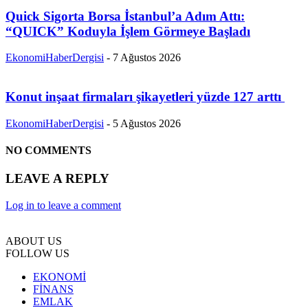
Quick Sigorta Borsa İstanbul’a Adım Attı:
“QUICK” Koduyla İşlem Görmeye Başladı
EkonomiHaberDergisi
-
7 Ağustos 2026
Konut inşaat firmaları şikayetleri yüzde 127 arttı
EkonomiHaberDergisi
-
5 Ağustos 2026
NO COMMENTS
LEAVE A REPLY
Log in to leave a comment
ABOUT US
FOLLOW US
EKONOMİ
FİNANS
EMLAK