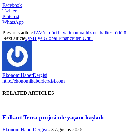
Facebook
Twitter
Pinterest
WhatsApp
Previous article
TAV’ın dört havalimanına hizmet kalitesi ödülü
Next article
QNB’ye Global Finance’ten Ödül
EkonomiHaberDergisi
http://ekonomihaberdergisi.com
RELATED ARTICLES
Folkart Terra projesinde yaşam başladı
EkonomiHaberDergisi
-
8 Ağustos 2026