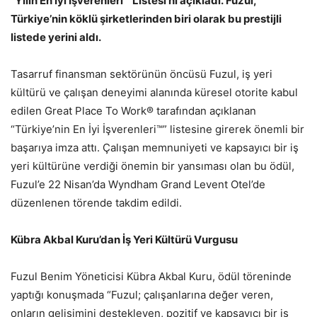
“Yılın En İyi İşverenleri™ Listesi’ni açıkladı.
Fuzul,
Türkiye’nin köklü şirketlerinden biri olarak bu prestijli
listede yerini aldı.
Tasarruf finansman sektörünün öncüsü Fuzul, iş yeri
kültürü ve çalışan deneyimi alanında küresel otorite kabul
edilen Great Place To Work® tarafından açıklanan
“Türkiye’nin En İyi İşverenleri™” listesine girerek önemli bir
başarıya imza attı. Çalışan memnuniyeti ve kapsayıcı bir iş
yeri kültürüne verdiği önemin bir yansıması olan bu ödül,
Fuzul’e 22 Nisan’da Wyndham Grand Levent Otel’de
düzenlenen törende takdim edildi.
Kübra Akbal Kuru’dan İş Yeri Kültürü Vurgusu
Fuzul Benim Yöneticisi Kübra Akbal Kuru, ödül töreninde
yaptığı konuşmada “Fuzul; çalışanlarına değer veren,
onların gelişimini destekleyen, pozitif ve kapsayıcı bir iş