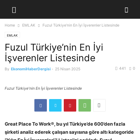
Home
EMLAK
Fuzul Türkiye’nin En İyi İşverenler Listesinde
EMLAK
Fuzul Türkiye’nin En İyi
İşverenler Listesinde
441
0
By
EkonomiHaberDergisi
-
25 Nisan 2025
Fuzul Türkiye'nin En İyi İşverenler Listesinde
Great Place To Work®, bu yıl Türkiye’de 600’den fazla
şirketi analiz ederek çalışan sayısına göre altı kategoride